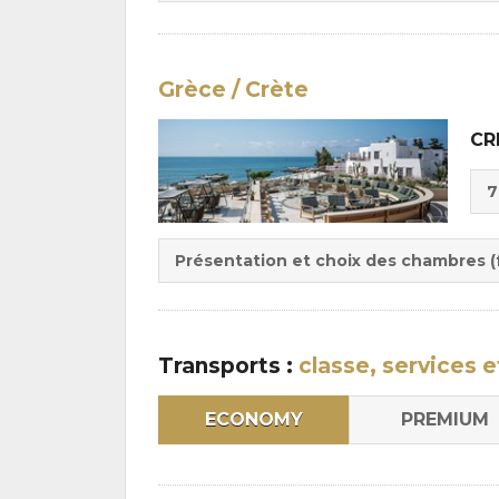
Grèce / Crète
CR
Cho
7
de
Du
la
:
pen
Présentation et choix des chambres (f
:
Transports :
classe, services e
ECONOMY
PREMIUM