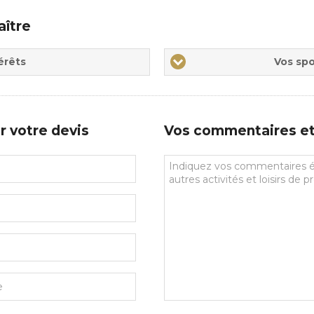
aître
Vos
érêts
Vos spo
sports
de
prédilections
r votre devis
Vos commentaires et 
Vos
commentaires
et
souhaits
particuliers