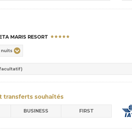
ETA MARIS RESORT
ix
 nuits
rée
sion
acultatif)
t transferts
souhaités
BUSINESS
FIRST