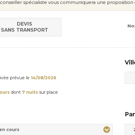
conseiller spécialiste vous communiquera une proposition 
DEVIS
Nos
SANS TRANSPORT
Vil
rivée
prévue le
14/08/2026
jours
dont
7 nuits
sur place
Par
Adul
Enfa
 en cours