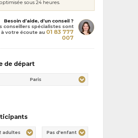
optimisée sous 24 heures.
Besoin d’aide, d’un conseil ?
 conseillers spécialistes sont
01 83 777
à votre écoute au
007
le de départ
Paris
ticipants
te(s)
nt(s)
2 adultes
Pas d'enfant