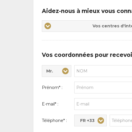
Aidez-nous à mieux vous conn
Vos
Vos centres d'int
centres
d'intérêts
Vos coordonnées pour recevoi
Mr.
Civilité* :
Nom* :
Prénom* :
E-mail* :
FR +33
Téléphone* :