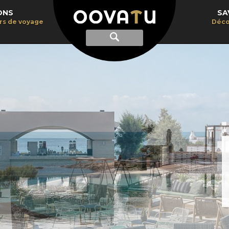
ONS
SA
irs de voyage
Déco
Afficher
Recherche
la
recherche