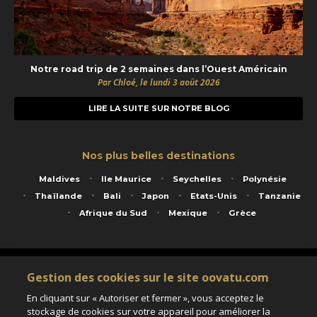
Notre road trip de 2 semaines dans l’Ouest Américain
Par Chloé, le lundi 3 août 2026
LIRE LA SUITE SUR NOTRE BLOG
Nos plus belles destinations
Maldives
Ile Maurice
Seychelles
Polynésie
Thaïlande
Bali
Japon
Etats-Unis
Tanzanie
Afrique du Sud
Mexique
Grèce
Service animé par Nautil Voyages - 22 rue Georges Picquart 75017 Paris - S.A.S
Gestion des cookies sur le site oovatu.com
au capital de 155 696 euros - RCS Paris B 423 671 973 - Code APE 7911Z
Matricule Atout France IM075100020 - Garantie financière Groupama - Agrément IATA
En cliquant sur « Autoriser et fermer », vous acceptez le
n°20-2 4177 1
stockage de cookies sur votre appareil pour améliorer la
Assurance responsabilité civile et professionnelle HISCOX RCP0081066