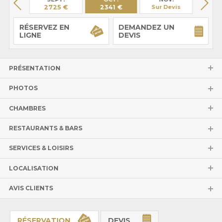
66 €
2725 €
2341 €
Sur Devis
Sur 
RÉSERVEZ EN
DEMANDEZ UN
LIGNE
DEVIS
PRÉSENTATION
PHOTOS
CHAMBRES
RESTAURANTS & BARS
SERVICES & LOISIRS
LOCALISATION
AVIS CLIENTS
RÉSERVATION
DEVIS