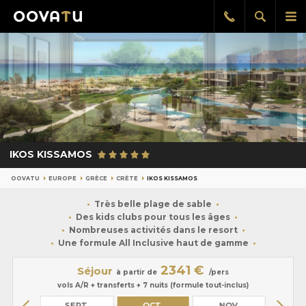
Afficher
Aff
Rappel
gratuit
la
le
recherch
me
pri
IKOS KISSAMOS
OOVATU
EUROPE
GRÈCE
CRÈTE
IKOS KISSAMOS
Très belle plage de sable
Des kids clubs pour tous les âges
Nombreuses activités dans le resort
Une formule All Inclusive haut de gamme
2341 €
Séjour
à partir de
/pers
vols A/R + transferts + 7 nuits (formule tout-inclus)
OÛT
SEPT.
OCT.
NOV.
DÉ