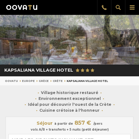
Afficher
Aff
Rappel
gratuit
la
le
recherch
me
pri
KAPSALIANA VILLAGE HOTEL
OOVATU
EUROPE
GRÈCE
CRÈTE
KAPSALIANA VILLAGE HOTEL
Village historique restauré
Environnement exceptionnel
Idéal pour découvrir l'ouest de la Crète
Cuisine crétoise à l'honneur
857 €
Séjour
à partir de
/pers
vols A/R + transferts + 5 nuits (petit déjeuner)