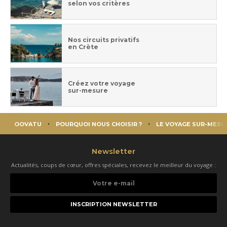
selon vos critères
Nos circuits privatifs
en Crète
Créez votre voyage
sur-mesure
OOVATU
POURQUOI NOUS CHOISIR ?
LE VOYAGE SUR-MESU
Newsletter
Actualités, coups de cœur, offres spéciales, recevez le meilleur du voyage :
Votre
e-
mail