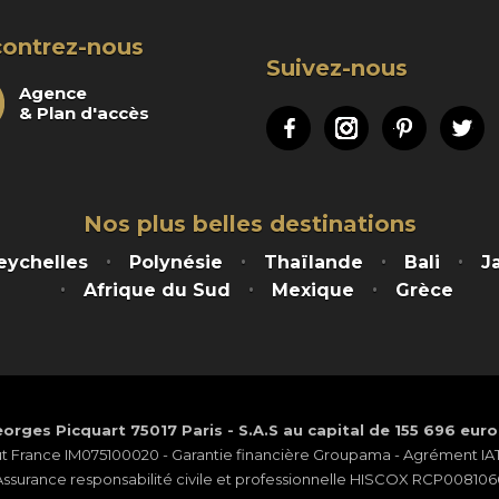
ontrez-nous
Suivez-nous
Agence
& Plan d'accès
Facebook
Instagram
Pinteres
Tw
Nos plus belles destinations
eychelles
Polynésie
Thaïlande
Bali
J
Afrique du Sud
Mexique
Grèce
orges Picquart 75017 Paris - S.A.S au capital de 155 696 eur
ut France IM075100020 - Garantie financière Groupama - Agrément IATA
Assurance responsabilité civile et professionnelle HISCOX RCP008106