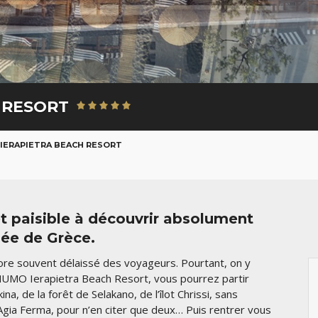
 RESORT
IERAPIETRA BEACH RESORT
 paisible à découvrir absolument
llée de Grèce.
ore souvent délaissé des voyageurs. Pourtant, on y
NUMO Ierapietra Beach Resort, vous pourrez partir
, de la forêt de Selakano, de l’îlot Chrissi, sans
 Agia Ferma, pour n’en citer que deux… Puis rentrer vous
AOÛT
SEPT