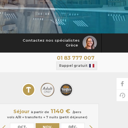
Contactez nos spécialistes
Grèce
01 83 777 007
Rappel gratuit
1140 €
Séjour
à partir de
/pers
vols A/R + transferts + 7 nuits (petit déjeuner)
.
OCT.
NOV.
DÉC.
JANV.
FÉVR