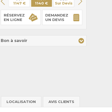
 €
1147 €
1140 €
Sur Devis
Sur Devis
Sur De
RÉSERVEZ
DEMANDEZ
EN LIGNE
UN DEVIS
Bon à savoir
LOCALISATION
AVIS CLIENTS