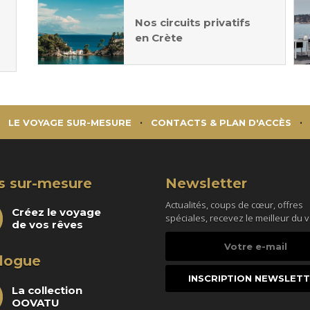
Nos circuits privatifs
en Crète
LE VOYAGE SUR-MESURE
CONTACTS & PLAN D'ACCÈS
s sur-mesure
Newsletter
Actualités, coups de cœur, offres
Créez le voyage
spéciales, recevez le meilleur du 
de vos rêves
Votre
e-
logue
mail
La collection
OOVATU