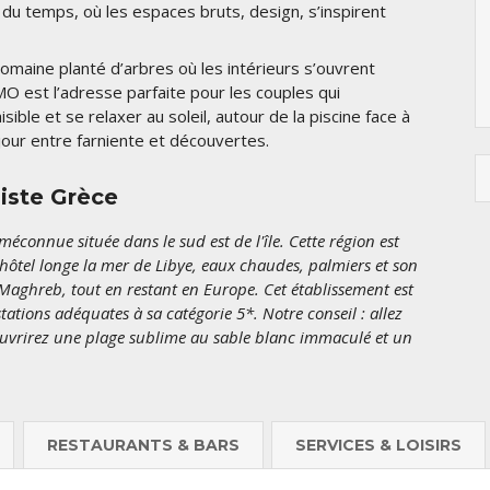
 du temps, où les espaces bruts, design, s’inspirent
1736 €
1345
omaine planté d’arbres où les intérieurs s’ouvrent
O est l’adresse parfaite pour les couples qui
ble et se relaxer au soleil, autour de la piscine face à
séjour entre farniente et découvertes.
liste Grèce
éconnue située dans le sud est de l'île. Cette région est
'hôtel longe la mer de Libye, eaux chaudes, palmiers et son
aghreb, tout en restant en Europe. Cet établissement est
ations adéquates à sa catégorie 5*. Notre conseil : allez
couvrirez une plage sublime au sable blanc immaculé et un
RESTAURANTS & BARS
SERVICES & LOISIRS