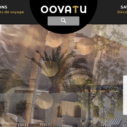
ONS
SA
irs de voyage
Déco
Afficher
Recherche
la
recherche