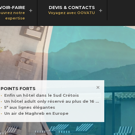
VOIR-FAIRE
DEVIS & CONTACTS
uvrez notre
Voyagez avec OOVATU
expertise
POINTS FORTS
Enfin un hôtel dans le Sud Crétois
Un hôtel adult only réservé au plus de 16 ans
5* aux lignes élégantes
Un air de Maghreb en Europe