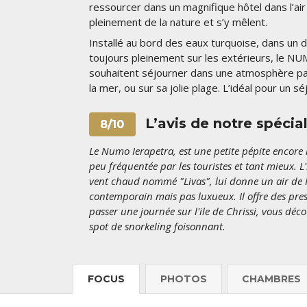
ressourcer dans un magnifique hôtel dans l’air
pleinement de la nature et s’y mêlent.
Installé au bord des eaux turquoise, dans un d
toujours pleinement sur les extérieurs, le NUM
souhaitent séjourner dans une atmosphère paisi
la mer, ou sur sa jolie plage. L’idéal pour un 
L’avis de notre spécia
8/10
Le Numo Ierapetra, est une petite pépite encore m
peu fréquentée par les touristes et tant mieux. L
vent chaud nommé "Livas", lui donne un air de M
contemporain mais pas luxueux. Il offre des prest
passer une journée sur l'ile de Chrissi, vous dé
spot de snorkeling foisonnant.
FOCUS
PHOTOS
CHAMBRES