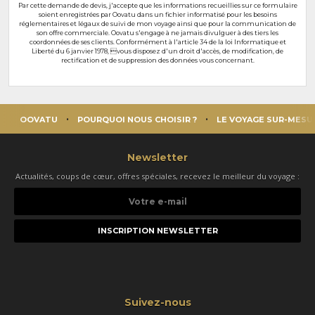
Par cette demande de devis, j'accepte que les informations recueillies sur ce formulaire
soient enregistrées par Oovatu dans un fichier informatisé pour les besoins
réglementaires et légaux de suivi de mon voyage ainsi que pour la communication de
son offre commerciale. Oovatu s'engage à ne jamais divulguer à des tiers les
coordonnées de ses clients. Conformément à l'article 34 de la loi Informatique et
Liberté du 6 janvier 1978, vous disposez d'un droit d'accès, de modification, de
rectification et de suppression des données vous concernant.
OOVATU
POURQUOI NOUS CHOISIR ?
LE VOYAGE SUR-MESU
Newsletter
Actualités, coups de cœur, offres spéciales, recevez le meilleur du voyage :
Votre
e-
mail
Suivez-nous