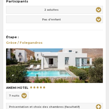
Participants
Adulte(s)
Enfant(s)
2 adultes
Pas d'enfant
Étape
:
Grèce / Folegandros
ANEMI HOTEL
Choix
7 nuits
de
Durée
la
Présentation et choix des chambres (facultatif)