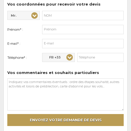
prédilections
Vos coordonnées pour recevoir votre devis
Mr.
Civilité* :
Nom* :
Prénom* :
E-mail* :
FR +33
Téléphone* :
Vos commentaires et souhaits particuliers
Vos
commentaires
et
souhaits
particuliers
ENVOYEZ VOTRE DEMANDE DE DEVIS