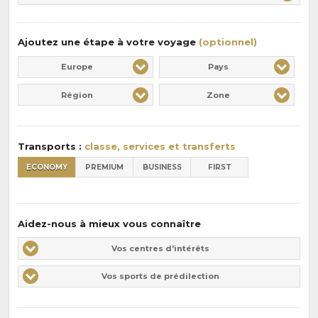
:
pension
:
Ajoutez une étape à votre voyage
(optionnel)
Europe
Pays
Région
Zone
Transports :
classe, services et transferts
ECONOMY
PREMIUM
BUSINESS
FIRST
Aidez-nous à mieux vous connaître
Vos
Vos centres d'intérêts
centres
Vos
Vos sports de prédilection
d'intérêts
sports
de