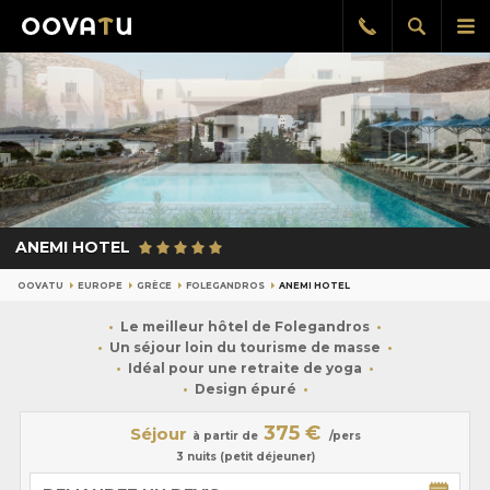
Afficher
Aff
Rappel
gratuit
la
le
recherch
me
pri
ANEMI HOTEL
OOVATU
EUROPE
GRÈCE
FOLEGANDROS
ANEMI HOTEL
Le meilleur hôtel de Folegandros
Un séjour loin du tourisme de masse
Idéal pour une retraite de yoga
Design épuré
375 €
Séjour
à partir de
/pers
3 nuits (petit déjeuner)