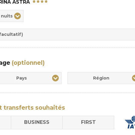
RINA ASTRA
ix
 nuits
rée
sion
acultatif)
yage
(optionnel)
Pays
Région
t transferts
souhaités
BUSINESS
FIRST