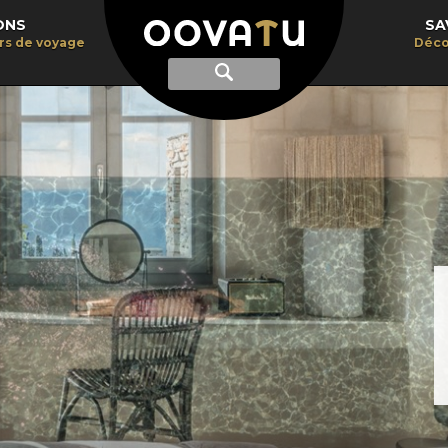
ONS
SA
irs de voyage
Déco
Afficher
Recherche
la
recherche