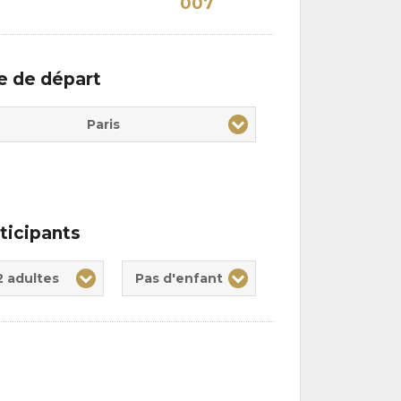
007
le de départ
Paris
ticipants
te(s)
nt(s)
2 adultes
Pas d'enfant