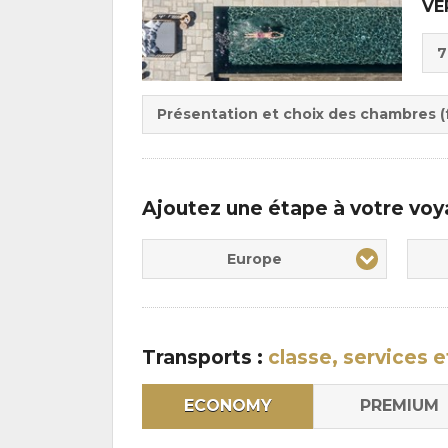
VE
Cho
7
de
Du
la
:
pen
Présentation et choix des chambres (f
:
Ajoutez une étape à votre vo
Europe
Transports :
classe, services e
ECONOMY
PREMIUM