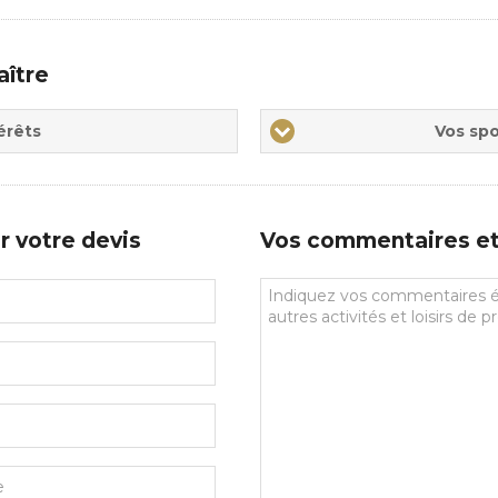
aître
Vos
érêts
Vos spo
sports
de
prédilections
r votre devis
Vos commentaires et 
Vos
commentaires
et
souhaits
particuliers