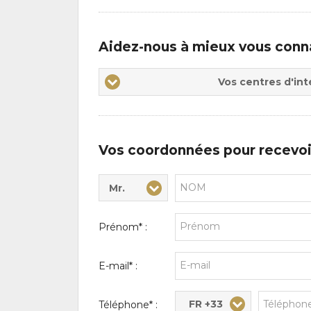
Aidez-nous à mieux vous conn
Vos
Vos centres d'int
centres
d'intérêts
Vos coordonnées pour recevoi
Mr.
Civilité* :
Nom* :
Prénom* :
E-mail* :
FR +33
Téléphone* :