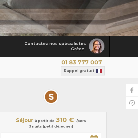
Contactez nos spécialistes
Grèce
01 83 777 007
Rappel gratuit
310 €
Séjour
à partir de
/pers
3 nuits (petit déjeuner)