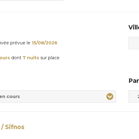
Vil
rivée
prévue le
15/08/2026
jours
dont
7 nuits
sur place
Par
Adul
Enfa
 en cours
/ Sifnos