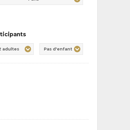
ticipants
te(s)
nt(s)
2 adultes
Pas d'enfant