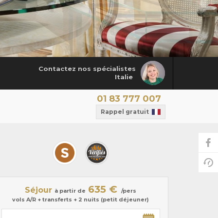
Contactez nos spécialistes
Italie
01 83 777 007
Rappel gratuit
635 €
Séjour
à partir de
/pers
vols A/R + transferts + 2 nuits (petit déjeuner)