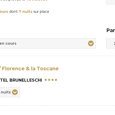
jours
dont
7 nuits
sur place
Par
Adul
Enfa
 en cours
 / Florence & la Toscane
TEL BRUNELLESCHI
ix
 nuits
rée
sion