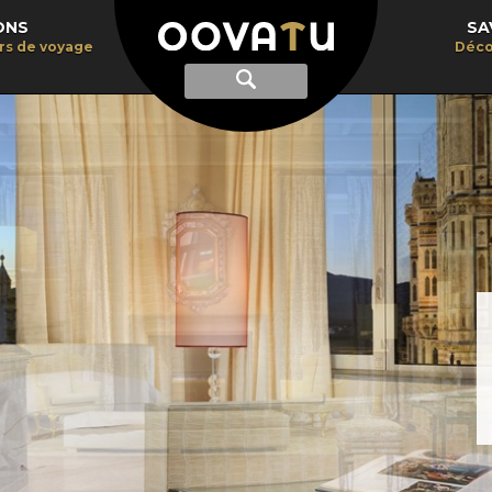
ONS
SA
irs de voyage
Déco
Afficher
Recherche
la
recherche