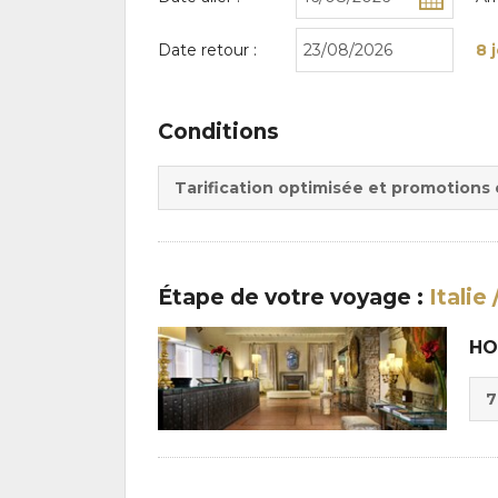
Date retour :
8 
Conditions
Tarification optimisée et promotions
Étape
de votre voyage
:
Italie
HO
Cho
7
de
Du
la
:
pen
: