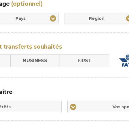
yage
(optionnel)
Pays
Région
t transferts
souhaités
BUSINESS
FIRST
aître
Vos
érêts
Vos spo
sports
de
prédilections