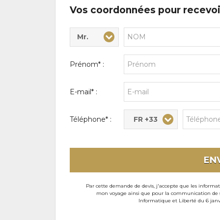
Vos coordonnées pour recevoi
Mr.
Civilité* :
Nom* :
Prénom* :
E-mail* :
FR +33
Téléphone* :
EN
Par cette demande de devis, j'accepte que les informati
mon voyage ainsi que pour la communication de son
Informatique et Liberté du 6 janv