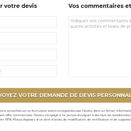
r votre devis
Vos commentaires et 
Vos
commentaires
et
souhaits
particuliers
VOYEZ VOTRE DEMANDE DE DEVIS
PERSONNAL
ons recueillies sur ce formulaire soient enregistrées par Oovatu dans un fichier informati
 offre commerciale. Oovatu s'engage à ne jamais divulguer à des tiers les coordonnées de 
ier 1978, vous disposez d'un droit d'accès, de modification, de rectification et de suppre