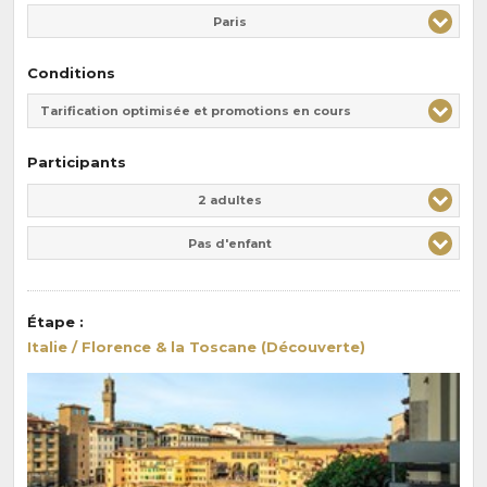
Paris
Conditions
Tarification optimisée et promotions en cours
Participants
Adulte(s)
Enfant(s)
2 adultes
Pas d'enfant
Étape
:
Italie / Florence & la Toscane (Découverte)