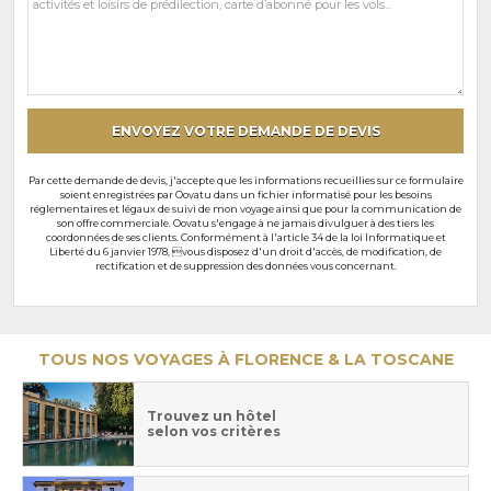
commentaires
et
souhaits
particuliers
ENVOYEZ VOTRE DEMANDE DE DEVIS
Par cette demande de devis, j'accepte que les informations recueillies sur ce formulaire
soient enregistrées par Oovatu dans un fichier informatisé pour les besoins
réglementaires et légaux de suivi de mon voyage ainsi que pour la communication de
son offre commerciale. Oovatu s'engage à ne jamais divulguer à des tiers les
coordonnées de ses clients. Conformément à l'article 34 de la loi Informatique et
Liberté du 6 janvier 1978, vous disposez d'un droit d'accès, de modification, de
rectification et de suppression des données vous concernant.
TOUS NOS VOYAGES À FLORENCE & LA TOSCANE
Trouvez un hôtel
selon vos critères