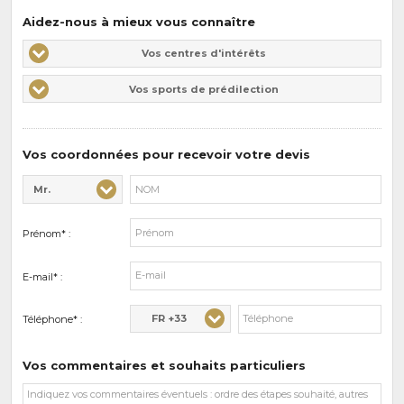
Aidez-nous à mieux vous connaître
Vos
Vos centres d'intérêts
centres
Vos
Vos sports de prédilection
d'intérêts
sports
de
prédilections
Vos coordonnées pour recevoir votre devis
Mr.
Civilité* :
Nom* :
Prénom* :
E-mail* :
FR +33
Téléphone* :
Vos commentaires et souhaits particuliers
Vos