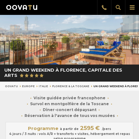
Afficher
Aff
Rappel
gratuit
la
le
recherch
me
pri
UN GRAND WEEKEND À FLORENCE, CAPITALE DES
ARTS
OOVATU
EUROPE
ITALIE
FLORENCE & LA TOSCANE
UN GRAND WEEKEND À FLORENC
Visite guidée privée francophone
Survol en montgolfière de la Toscane
Dîner-concert dépaysant
Réservation à l'avance de tous vos musées
2595 €
Programme
à partir de
/pers
4 jours / 3 nuits : vols A/R + transferts + visites, hébergement et repas
selon programme