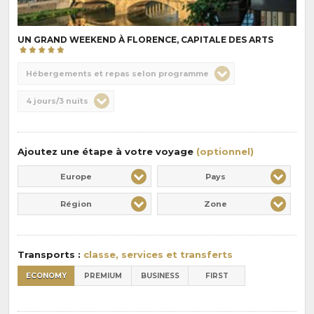
UN GRAND WEEKEND À FLORENCE, CAPITALE DES ARTS
Choix
Hébergements et repas selon programme
de
Durée
4 jours/3 nuits
la
:
pension
:
Ajoutez une étape à votre voyage
(optionnel)
Europe
Pays
Région
Zone
Transports :
classe, services et transferts
ECONOMY
PREMIUM
BUSINESS
FIRST