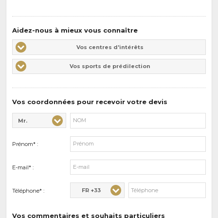
Aidez-nous à mieux vous connaître
Vos
Vos centres d'intérêts
centres
Vos
Vos sports de prédilection
d'intérêts
sports
de
prédilections
Vos coordonnées pour recevoir votre devis
Mr.
Civilité* :
Nom* :
Prénom* :
E-mail* :
FR +33
Téléphone* :
Vos commentaires et souhaits particuliers