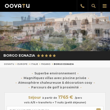
Afficher
Aff
Rappel
gratuit
la
le
recherch
me
pri
BORGO EGNAZIA
OOVATU
EUROPE
ITALIE
FASANO
BORGO EGNAZIA
Superbe environnement
Magnifiques villas avec piscine privée
Atmosphère chaleureuse & décoration cosy
Parcours de golf à proximité
1765 €
Séjour
à partir de
/pers
vols A/R + transferts + 7 nuits (petit déjeuner)