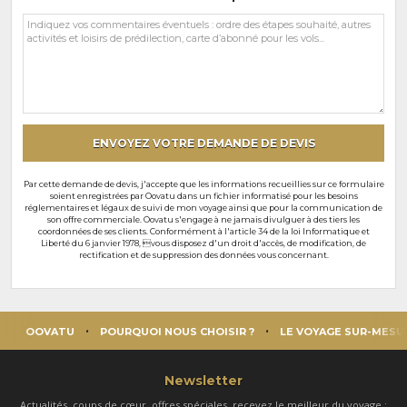
Vos
commentaires
et
souhaits
particuliers
ENVOYEZ VOTRE DEMANDE DE DEVIS
Par cette demande de devis, j'accepte que les informations recueillies sur ce formulaire
soient enregistrées par Oovatu dans un fichier informatisé pour les besoins
réglementaires et légaux de suivi de mon voyage ainsi que pour la communication de
son offre commerciale. Oovatu s'engage à ne jamais divulguer à des tiers les
coordonnées de ses clients. Conformément à l'article 34 de la loi Informatique et
Liberté du 6 janvier 1978, vous disposez d'un droit d'accès, de modification, de
rectification et de suppression des données vous concernant.
OOVATU
POURQUOI NOUS CHOISIR ?
LE VOYAGE SUR-MESU
Newsletter
Actualités, coups de cœur, offres spéciales, recevez le meilleur du voyage :