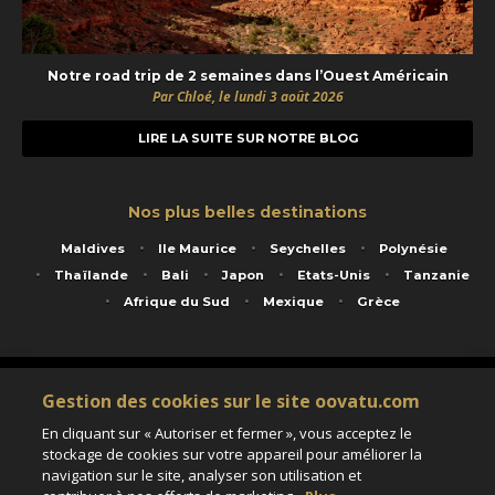
Notre road trip de 2 semaines dans l’Ouest Américain
Par Chloé, le lundi 3 août 2026
LIRE LA SUITE SUR NOTRE BLOG
Nos plus belles destinations
Maldives
Ile Maurice
Seychelles
Polynésie
Thaïlande
Bali
Japon
Etats-Unis
Tanzanie
Afrique du Sud
Mexique
Grèce
Service animé par Nautil Voyages - 22 rue Georges Picquart 75017 Paris - S.A.S
Gestion des cookies sur le site oovatu.com
au capital de 155 696 euros - RCS Paris B 423 671 973 - Code APE 7911Z
Matricule Atout France IM075100020 - Garantie financière Groupama - Agrément IATA
En cliquant sur « Autoriser et fermer », vous acceptez le
n°20-2 4177 1
stockage de cookies sur votre appareil pour améliorer la
Assurance responsabilité civile et professionnelle HISCOX RCP0081066
navigation sur le site, analyser son utilisation et