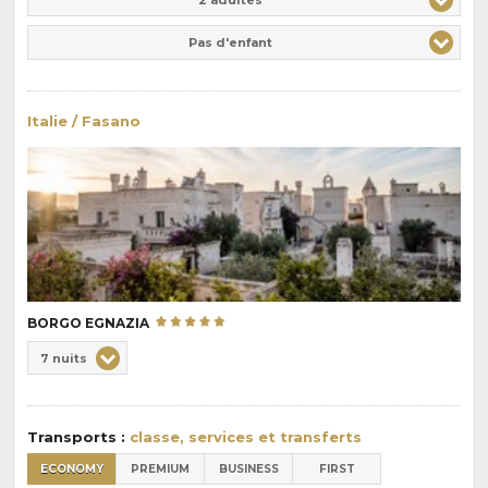
Pas d'enfant
Italie / Fasano
BORGO EGNAZIA
Choix
7 nuits
de
Durée
la
:
pension
Transports :
classe, services et transferts
:
ECONOMY
PREMIUM
BUSINESS
FIRST