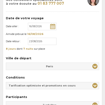
01 83 777 007
à votre écoute au
Date de votre voyage
Date aller :
Arrivée
prévue le
16/08/2026
Date retour :
8 jours
dont
7 nuits
sur place
Ville de départ
Paris
Conditions
Tarification optimisée et promotions en cours
Participants
Adulte(s)
Enfant(s)
2 adultes