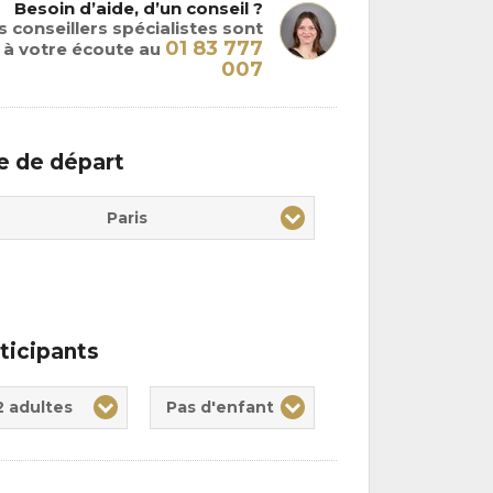
Besoin d’aide, d’un conseil ?
 conseillers spécialistes sont
01 83 777
à votre écoute au
007
le de départ
Paris
ticipants
te(s)
nt(s)
2 adultes
Pas d'enfant