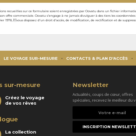
ons recueillies sur ce formulaire soient enregistrées par Oovatu dans un fichier informati
 offre commerciale. Oovatu s'engage à ne jamais divulguer à des tiers les coordonnées de 
ier 1978, vous disposez d'un droit d'accès, de modification, de rectification et de suppre
LE VOYAGE SUR-MESURE
CONTACTS & PLAN D'ACCÈS
s sur-mesure
Newsletter
Actualités, coups de cœur, offres
Créez le voyage
spéciales, recevez le meilleur du 
de vos rêves
Votre
e-
logue
mail
La collection