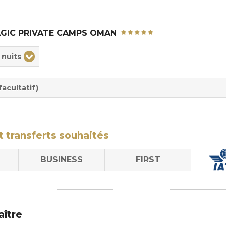
GIC PRIVATE CAMPS OMAN
ix
 nuits
rée
sion
acultatif)
t transferts
souhaités
BUSINESS
FIRST
aître