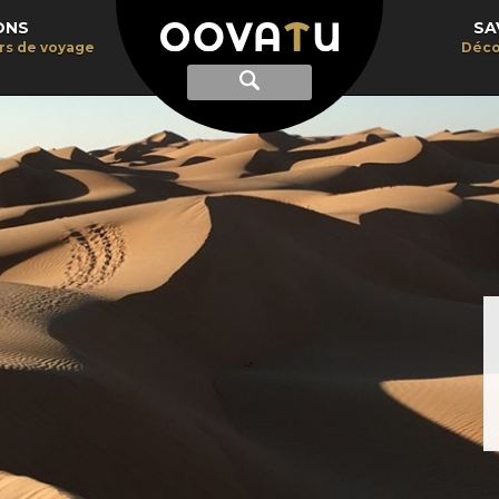
ONS
SA
irs de voyage
Déco
Afficher
Recherche
la
recherche