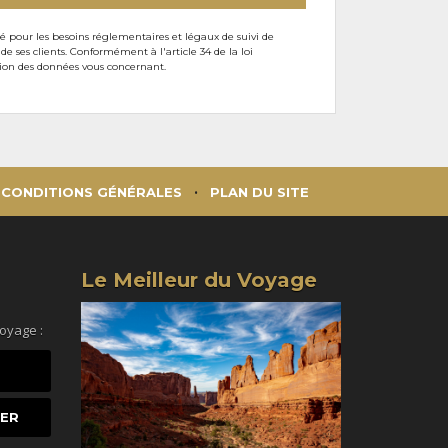
sé pour les besoins réglementaires et légaux de suivi de
ses clients. Conformément à l'article 34 de la loi
ssion des données vous concernant.
CONDITIONS GÉNÉRALES
PLAN DU SITE
Le Meilleur du Voyage
voyage :