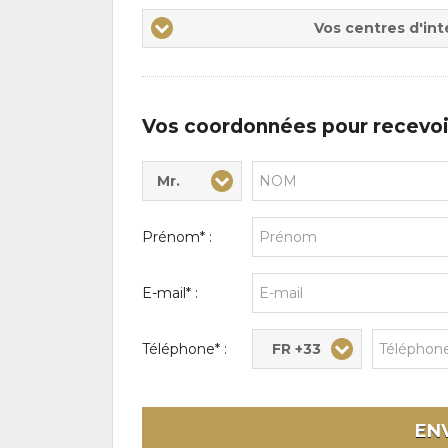
Vos
Vos centres d'int
centres
d'intérêts
Vos coordonnées pour recevoi
Mr.
Civilité* :
Nom* :
Prénom* :
E-mail* :
FR +33
Téléphone* :
EN