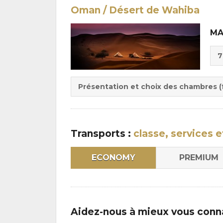
Oman / Désert de Wahiba
MA
Cho
7
de
Du
la
:
pen
Présentation et choix des chambres (f
:
Transports :
classe, services e
ECONOMY
PREMIUM
Aidez-nous à mieux vous conn