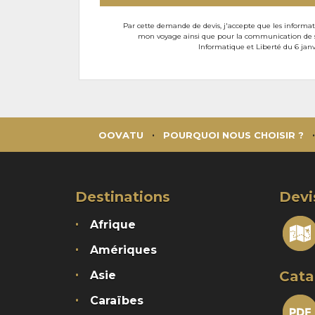
Par cette demande de devis, j'accepte que les informati
mon voyage ainsi que pour la communication de son
Informatique et Liberté du 6 janv
OOVATU
POURQUOI NOUS CHOISIR ?
Destinations
Devi
Afrique
Amériques
Cata
Asie
Caraïbes