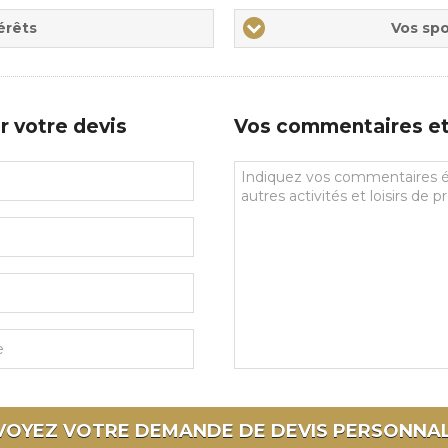
Vos
érêts
Vos spo
sports
de
prédilections
r votre devis
Vos commentaires et 
Vos
commentaires
et
souhaits
particuliers
VOYEZ VOTRE DEMANDE DE DEVIS
PERSONNAL