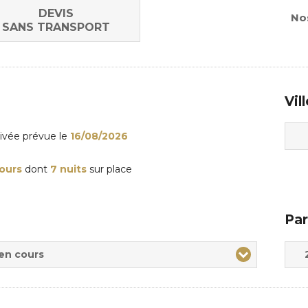
DEVIS
Nos
SANS TRANSPORT
Vil
rivée
prévue le
16/08/2026
jours
dont
7 nuits
sur place
Par
Adul
Enfa
 en cours