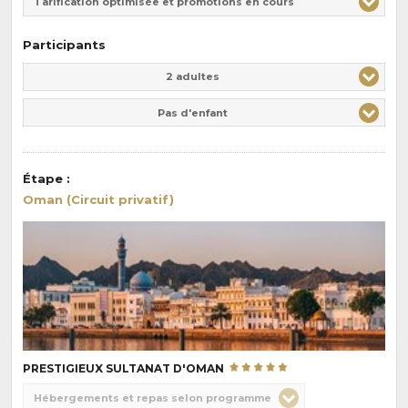
Tarification optimisée et promotions en cours
Participants
Adulte(s)
Enfant(s)
2 adultes
Pas d'enfant
Étape
:
Oman (Circuit privatif)
PRESTIGIEUX SULTANAT D'OMAN
Choix
Hébergements et repas selon programme