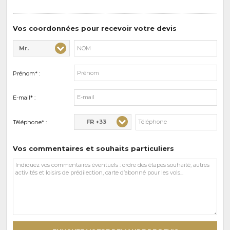
de
prédilections
Vos coordonnées pour recevoir votre devis
Mr.
Civilité* :
Nom* :
Prénom* :
E-mail* :
FR +33
Téléphone* :
Vos commentaires et souhaits particuliers
Vos
commentaires
et
souhaits
particuliers