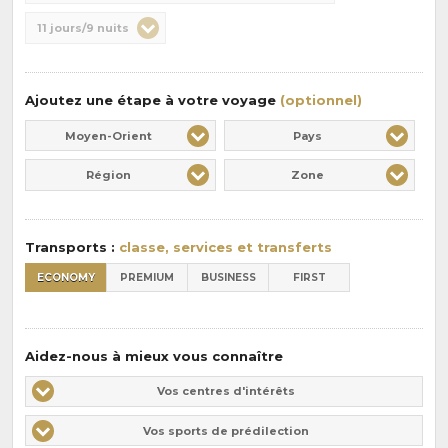
de
Durée
11 jours/9 nuits
la
:
pension
:
Ajoutez une étape à votre voyage
(optionnel)
Moyen-Orient
Pays
Région
Zone
Transports :
classe, services et transferts
ECONOMY
PREMIUM
BUSINESS
FIRST
Aidez-nous à mieux vous connaître
Vos
Vos centres d'intérêts
centres
Vos
Vos sports de prédilection
d'intérêts
sports