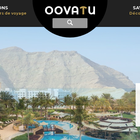
ONS
SA
irs de voyage
Déco
Afficher
Recherche
la
recherche