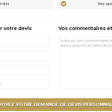
Vos
érêts
Vos spo
sports
de
prédilections
r votre devis
Vos commentaires et 
Vos
commentaires
et
souhaits
particuliers
VOYEZ VOTRE DEMANDE DE DEVIS
PERSONNAL