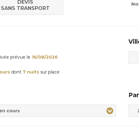
DEVIS
Nos
SANS TRANSPORT
Vil
rivée
prévue le
16/08/2026
jours
dont
7 nuits
sur place
Par
Adul
Enfa
 en cours