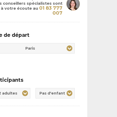
 conseillers spécialistes sont
01 83 777
à votre écoute au
007
le de départ
Paris
ticipants
te(s)
nt(s)
2 adultes
Pas d'enfant