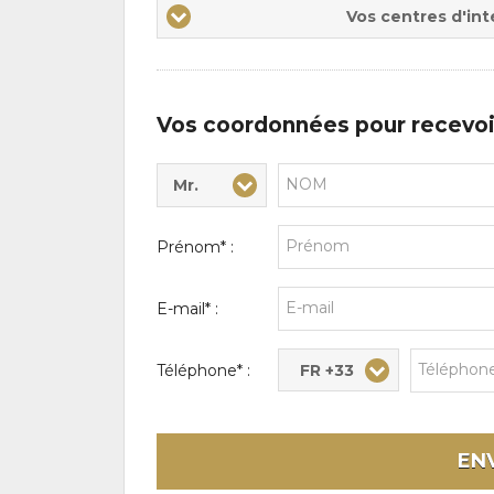
Vos
Vos centres d'int
centres
d'intérêts
Vos coordonnées pour recevoi
Mr.
Civilité* :
Nom* :
Prénom* :
E-mail* :
FR +33
Téléphone* :
EN