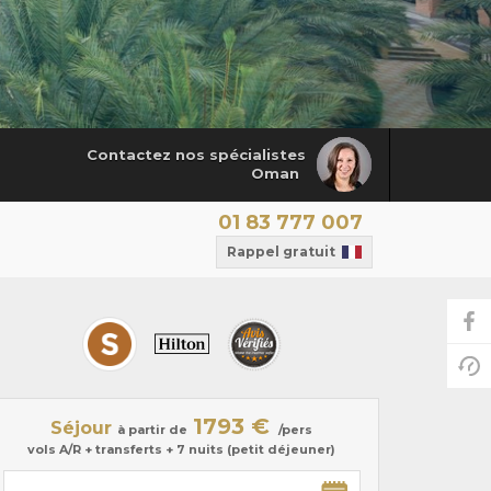
Contactez nos spécialistes
Oman
01 83 777 007
Rappel gratuit
1793 €
Séjour
à partir de
/pers
vols A/R + transferts + 7 nuits (petit déjeuner)