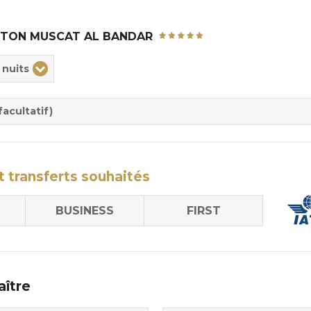
LTON MUSCAT AL BANDAR
ix
 nuits
rée
sion
acultatif)
t transferts
souhaités
BUSINESS
FIRST
aître