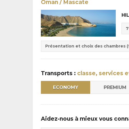
Oman / Mascate
HI
Cho
7
de
Du
la
:
pen
Présentation et choix des chambres (f
:
Transports :
classe, services e
ECONOMY
PREMIUM
Aidez-nous à mieux vous conn