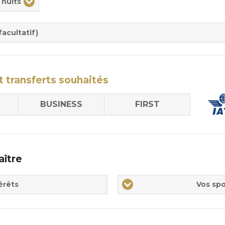
 nuits
rée
sion
acultatif)
t transferts
souhaités
BUSINESS
FIRST
aître
Vos
érêts
Vos spo
sports
de
prédilections