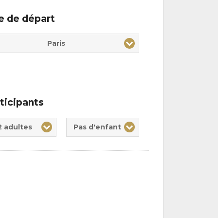
le de départ
Paris
ticipants
te(s)
nt(s)
2 adultes
Pas d'enfant