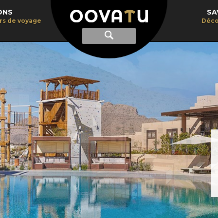
ONS
SA
irs de voyage
Déco
Afficher
Recherche
la
recherche