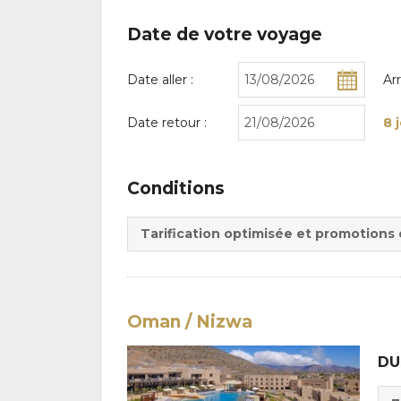
Date de votre voyage
Date aller :
Ar
Date retour :
8 
Conditions
Tarification optimisée et promotions
Oman / Nizwa
DU
Cho