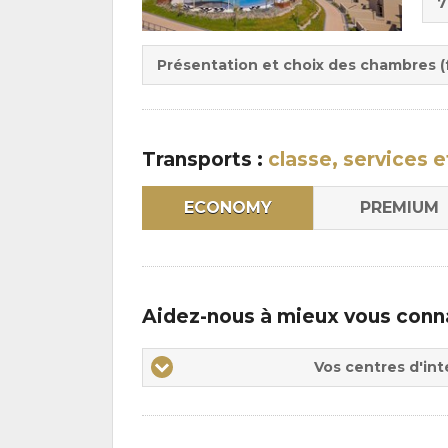
7
de
Du
la
:
pen
Présentation et choix des chambres (f
:
Transports :
classe, services e
ECONOMY
PREMIUM
Aidez-nous à mieux vous conn
Vos
Vos centres d'int
centres
d'intérêts