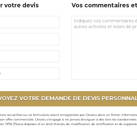
r votre devis
Vos commentaires et 
Vos
commentaires
et
souhaits
particuliers
VOYEZ VOTRE DEMANDE DE DEVIS
PERSONNAL
ons recueillies sur ce formulaire soient enregistrées par Oovatu dans un fichier informati
 offre commerciale. Oovatu s'engage à ne jamais divulguer à des tiers les coordonnées de 
ier 1978, vous disposez d'un droit d'accès, de modification, de rectification et de suppre