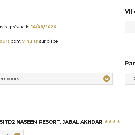
Vil
rivée
prévue le
14/08/2026
jours
dont
7 nuits
sur place
Par
Adul
Enfa
 en cours
SITD2 NASEEM RESORT, JABAL AKHDAR
ix