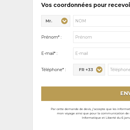
Vos coordonnées pour recevoi
Mr.
Civilité* :
Nom* :
Prénom* :
E-mail* :
FR +33
Téléphone* :
EN
Par cette demande de devis, j'accepte que les informati
mon voyage ainsi que pour la communication de son
Informatique et Liberté du 6 janv