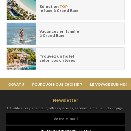
Sélection
TOP
le luxe à Grand Baie
Vacances en famille
à Grand Baie
Trouvez un hôtel
selon vos critères
OOVATU
POURQUOI NOUS CHOISIR ?
LE VOYAGE SUR-MESU
Newsletter
Actualités, coups de cœur, offres spéciales, recevez le meilleur du voyage :
Votre
e-
mail