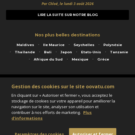
Par Chloé, le lundi 3 août 2026
LIRE LA SUITE SUR NOTRE BLOG
Nos plus belles destinations
Maldives
Ile Maurice
Seychelles
Polynésie
Thaïlande
Bali
Japon
Etats-Unis
Tanzanie
Afrique du Sud
Mexique
Grèce
Service animé par Nautil Voyages - 22 rue Georges Picquart 75017 Paris - S.A.S
Gestion des cookies sur le site oovatu.com
au capital de 155 696 euros - RCS Paris B 423 671 973 - Code APE 7911Z
Matricule Atout France IM075100020 - Garantie financière Groupama - Agrément IATA
En cliquant sur « Autoriser et fermer », vous acceptez le
n°20-2 4177 1
stockage de cookies sur votre appareil pour améliorer la
Assurance responsabilité civile et professionnelle HISCOX RCP0081066
navigation sur le site, analyser son utilisation et
contribuer à nos efforts de marketing.
Plus
d'informations
Paramètres des cookies
Paramètres des cookies
Autoriser et fermer