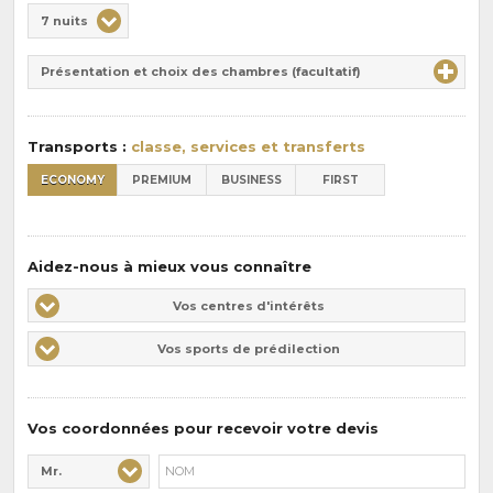
Choix
7 nuits
de
Durée
la
Présentation et choix des chambres (facultatif)
:
pension
:
Transports :
classe, services et transferts
ECONOMY
PREMIUM
BUSINESS
FIRST
Aidez-nous à mieux vous connaître
Vos
Vos centres d'intérêts
centres
Vos
Vos sports de prédilection
d'intérêts
sports
de
prédilections
Vos coordonnées pour recevoir votre devis
Mr.
Civilité* :
Nom* :