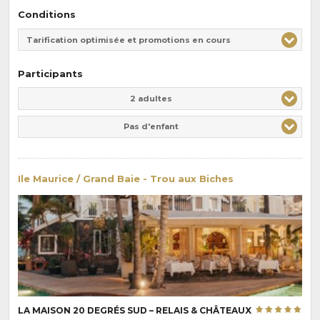
Conditions
Tarification optimisée et promotions en cours
Participants
Adulte(s)
Enfant(s)
2 adultes
Pas d'enfant
Ile Maurice / Grand Baie - Trou aux Biches
LA MAISON 20 DEGRÉS SUD – RELAIS & CHÂTEAUX