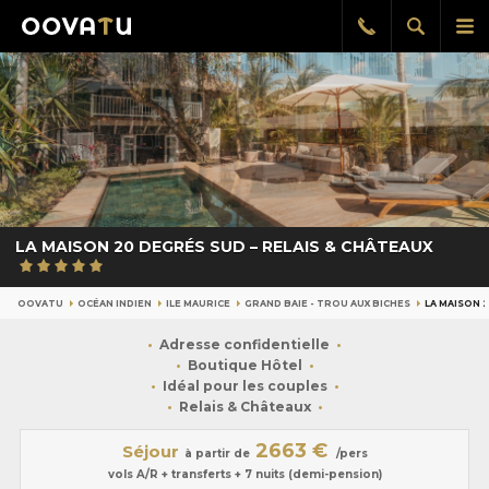
Afficher
Aff
Rappel
gratuit
la
le
recherch
me
pri
LA MAISON 20 DEGRÉS SUD – RELAIS & CHÂTEAUX
OOVATU
OCÉAN INDIEN
ILE MAURICE
GRAND BAIE - TROU AUX BICHES
LA MAISON 
Adresse confidentielle
Boutique Hôtel
Idéal pour les couples
Relais & Châteaux
2663 €
Séjour
à partir de
/pers
vols A/R + transferts + 7 nuits (demi-pension)