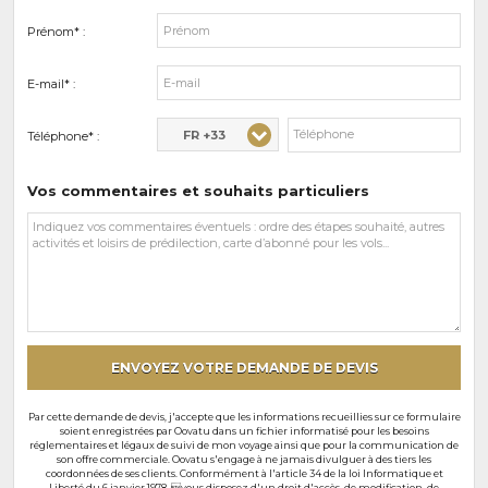
Prénom* :
E-mail* :
FR +33
Téléphone* :
Vos commentaires et souhaits particuliers
Vos
commentaires
et
souhaits
particuliers
ENVOYEZ VOTRE DEMANDE DE DEVIS
Par cette demande de devis, j'accepte que les informations recueillies sur ce formulaire
soient enregistrées par Oovatu dans un fichier informatisé pour les besoins
réglementaires et légaux de suivi de mon voyage ainsi que pour la communication de
son offre commerciale. Oovatu s'engage à ne jamais divulguer à des tiers les
coordonnées de ses clients. Conformément à l'article 34 de la loi Informatique et
Liberté du 6 janvier 1978, vous disposez d'un droit d'accès, de modification, de