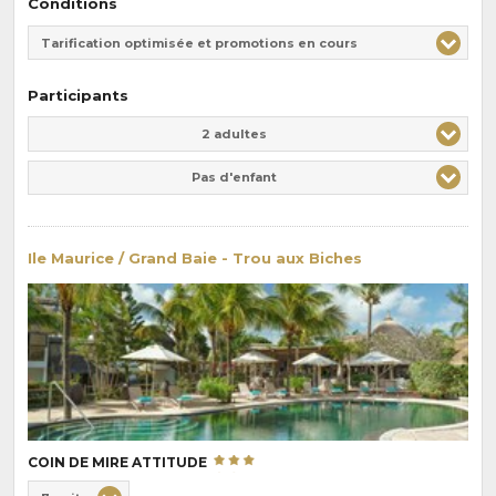
Conditions
Tarification optimisée et promotions en cours
Participants
Adulte(s)
Enfant(s)
2 adultes
Pas d'enfant
Ile Maurice / Grand Baie - Trou aux Biches
COIN DE MIRE ATTITUDE
Choix