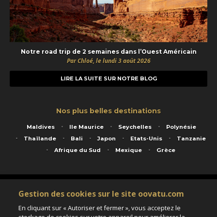
Notre road trip de 2 semaines dans l’Ouest Américain
Par Chloé, le lundi 3 août 2026
LIRE LA SUITE SUR NOTRE BLOG
Nos plus belles destinations
Maldives
Ile Maurice
Seychelles
Polynésie
Thaïlande
Bali
Japon
Etats-Unis
Tanzanie
Afrique du Sud
Mexique
Grèce
Service animé par Nautil Voyages - 22 rue Georges Picquart 75017 Paris - S.A.S
Gestion des cookies sur le site oovatu.com
au capital de 155 696 euros - RCS Paris B 423 671 973 - Code APE 7911Z
Matricule Atout France IM075100020 - Garantie financière Groupama - Agrément IATA
En cliquant sur « Autoriser et fermer », vous acceptez le
n°20-2 4177 1