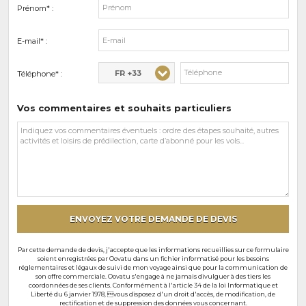
Prénom* :
E-mail* :
FR +33
Téléphone* :
Vos commentaires et souhaits particuliers
Vos
commentaires
et
souhaits
particuliers
ENVOYEZ VOTRE DEMANDE DE DEVIS
Par cette demande de devis, j'accepte que les informations recueillies sur ce formulaire
soient enregistrées par Oovatu dans un fichier informatisé pour les besoins
réglementaires et légaux de suivi de mon voyage ainsi que pour la communication de
son offre commerciale. Oovatu s'engage à ne jamais divulguer à des tiers les
coordonnées de ses clients. Conformément à l'article 34 de la loi Informatique et
Liberté du 6 janvier 1978, vous disposez d'un droit d'accès, de modification, de
rectification et de suppression des données vous concernant.