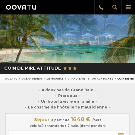
Afficher
Aff
Rappel
gratuit
la
le
recherch
me
pri
COIN DE MIRE ATTITUDE
OOVATU
OCÉAN INDIEN
ILE MAURICE
GRAND BAIE - TROU AUX BICHES
COIN DE MI
A deux pas de Grand Baie
Prix doux
Un hôtel à vivre en famille
Le charme de l'hôtellerie mauricienne
1648 €
Séjour
à partir de
/pers
vols A/R + transferts + 7 nuits (demi-pension)