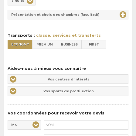
7 nuits
de
Durée
la
Présentation et choix des chambres (facultatif)
:
pension
:
Transports :
classe, services et transferts
ECONOMY
PREMIUM
BUSINESS
FIRST
Aidez-nous à mieux vous connaître
Vos
Vos centres d'intérêts
centres
Vos
Vos sports de prédilection
d'intérêts
sports
de
prédilections
Vos coordonnées pour recevoir votre devis
Mr.
Civilité* :
Nom* :