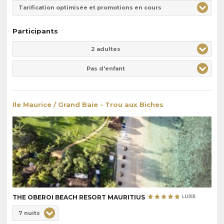
Tarification optimisée et promotions en cours
Participants
Adulte(s)
Enfant(s)
2 adultes
Pas d'enfant
Ile Maurice / Grand Baie - Trou aux Biches
THE OBEROI BEACH RESORT MAURITIUS
Choix
7 nuits
de