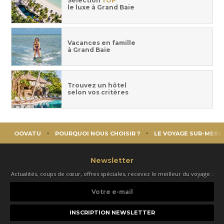
Sélection
TOP
le luxe à Grand Baie
Vacances en famille
à Grand Baie
Trouvez un hôtel
selon vos critères
OOVATU
POURQUOI NOUS CHOISIR ?
LE VOYAGE SUR-MESU
Newsletter
Actualités, coups de cœur, offres spéciales, recevez le meilleur du voyage :
Votre
e-
mail