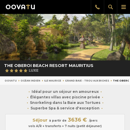
Afficher
Aff
Rappel
gratuit
la
le
recherch
me
pri
THE OBEROI BEACH RESORT MAURITIUS
OOVATU
OCÉAN INDIEN
ILE MAURICE
GRAND BAIE - TROU AUX BICHES
THE OBEROI
Idéal pour un séjour en amoureux
Élégantes villas avec piscine privée
Snorkeling dans la Baie aux Tortues
Superbe Spa & service d'exception
3636 €
Séjour
à partir de
/pers
vols A/R + transferts + 7 nuits (petit déjeuner)