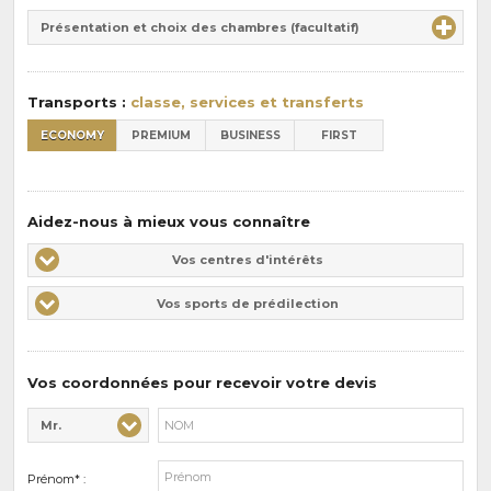
Durée
la
Présentation et choix des chambres (facultatif)
:
pension
:
Transports :
classe, services et transferts
ECONOMY
PREMIUM
BUSINESS
FIRST
Aidez-nous à mieux vous connaître
Vos
Vos centres d'intérêts
centres
Vos
Vos sports de prédilection
d'intérêts
sports
de
prédilections
Vos coordonnées pour recevoir votre devis
Mr.
Civilité* :
Nom* :
Prénom* :