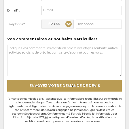
E-mail* :
FR +33
Téléphone* :
Vos commentaires et souhaits particuliers
Vos
commentaires
et
souhaits
particuliers
ENVOYEZ VOTRE DEMANDE DE DEVIS
Par cette demande de devis, j'accepte que les informations recueillies sur ce formulaire
soient enregistrées par Oovatu dans un fichier informatisé pour les besoins
réglementaires et légaux de suivi de mon voyage ainsi que pour la communication de
son offre commerciale. Oovatu s'engage à ne jamais divulguer à des tiers les
coordonnées de ses clients. Conformément à l'article 34 de la loi Informatique et
Liberté du 6 janvier 1978, vous disposez d'un droit d'accès, de modification, de
rectification et de suppression des données vous concernant.