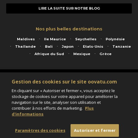
LIRE LA SUITE SUR NOTRE BLOG
Nos plus belles destinations
Maldives
Ile Maurice
Seychelles
Polynésie
Thaïlande
Bali
Japon
Etats-Unis
Tanzanie
Afrique du Sud
Mexique
Grèce
Service animé par Nautil Voyages - 22 rue Georges Picquart 75017 Paris - S.A.S
Gestion des cookies sur le site oovatu.com
au capital de 155 696 euros - RCS Paris B 423 671 973 - Code APE 7911Z
Matricule Atout France IM075100020 - Garantie financière Groupama - Agrément IATA
En cliquant sur « Autoriser et fermer », vous acceptez le
n°20-2 4177 1
stockage de cookies sur votre appareil pour améliorer la
Assurance responsabilité civile et professionnelle HISCOX RCP0081066
navigation sur le site, analyser son utilisation et
contribuer à nos efforts de marketing.
Plus
d'informations
Paramètres des cookies
Paramètres des cookies
Autoriser et fermer