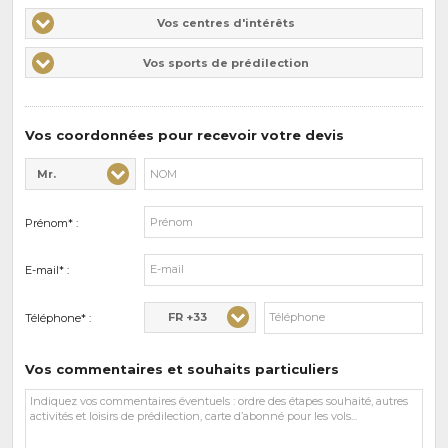
Vos
Vos centres d'intérêts
centres
Vos
Vos sports de prédilection
d'intérêts
sports
de
prédilections
Vos coordonnées pour recevoir votre devis
Mr.
Civilité* :
Nom* :
Prénom* :
E-mail* :
FR +33
Téléphone* :
Vos commentaires et souhaits particuliers
Vos
commentaires
et