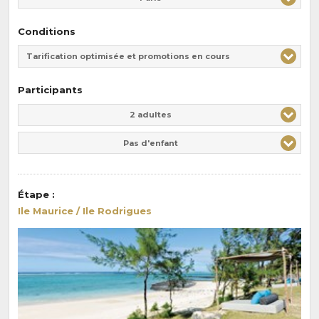
Conditions
Tarification optimisée et promotions en cours
Participants
Adulte(s)
Enfant(s)
2 adultes
Pas d'enfant
Étape
:
Ile Maurice / Ile Rodrigues