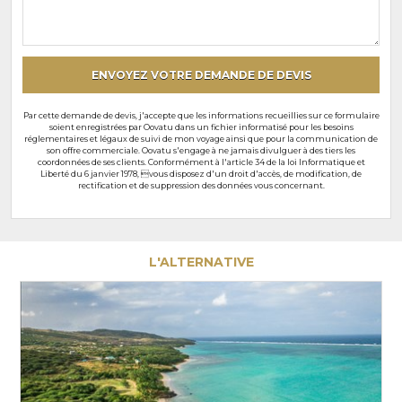
souhaits
particuliers
ENVOYEZ VOTRE DEMANDE DE DEVIS
Par cette demande de devis, j'accepte que les informations recueillies sur ce formulaire
soient enregistrées par Oovatu dans un fichier informatisé pour les besoins
réglementaires et légaux de suivi de mon voyage ainsi que pour la communication de
son offre commerciale. Oovatu s'engage à ne jamais divulguer à des tiers les
coordonnées de ses clients. Conformément à l'article 34 de la loi Informatique et
Liberté du 6 janvier 1978, vous disposez d'un droit d'accès, de modification, de
rectification et de suppression des données vous concernant.
L'ALTERNATIVE