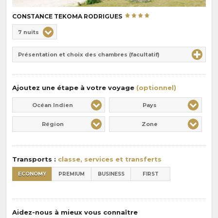
CONSTANCE TEKOMA RODRIGUES
Choix
7 nuits
de
Durée
la
Présentation et choix des chambres (facultatif)
:
pension
:
Ajoutez une étape à votre voyage
(optionnel)
Océan Indien
Pays
Région
Zone
Transports :
classe, services et transferts
ECONOMY
PREMIUM
BUSINESS
FIRST
Aidez-nous à mieux vous connaître