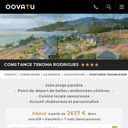
Afficher
Aff
Rappel
gratuit
la
le
recherch
me
pri
CONSTANCE TEKOMA RODRIGUES
OOVATU
OCÉAN INDIEN
ILE MAURICE
ILE RODRIGUES
CONSTANCE TEKOMA RODR
Jolie plage paisible
Point de départ de belles randonnées côtières
Cuisine locale savoureuse
Accueil chaleureux et personnalisé
2637 €
Séjour
à partir de
/pers
vols A/R + transferts + 7 nuits (demi-pension)