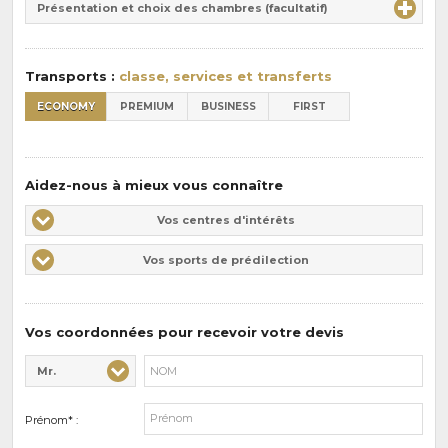
la
Présentation et choix des chambres (facultatif)
:
pension
:
Transports :
classe, services et transferts
ECONOMY
PREMIUM
BUSINESS
FIRST
Aidez-nous à mieux vous connaître
Vos
Vos centres d'intérêts
centres
Vos
Vos sports de prédilection
d'intérêts
sports
de
prédilections
Vos coordonnées pour recevoir votre devis
Mr.
Civilité* :
Nom* :
Prénom* :