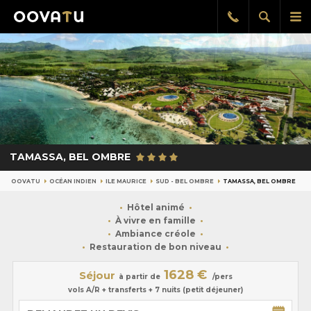
Afficher
Aff
Rappel
gratuit
la
le
recherch
me
pri
TAMASSA, BEL OMBRE
OOVATU
OCÉAN INDIEN
ILE MAURICE
SUD - BEL OMBRE
TAMASSA, BEL OMBRE
Hôtel animé
À vivre en famille
Ambiance créole
Restauration de bon niveau
1628 €
Séjour
à partir de
/pers
vols A/R + transferts + 7 nuits (petit déjeuner)