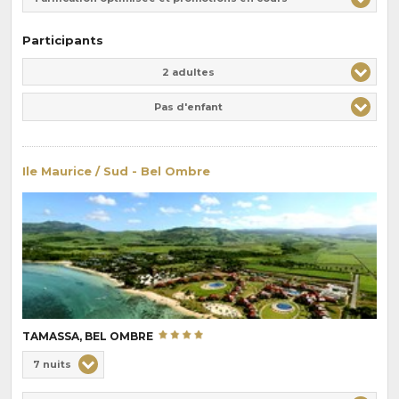
Participants
Adulte(s)
Enfant(s)
2 adultes
Pas d'enfant
Ile Maurice / Sud - Bel Ombre
TAMASSA, BEL OMBRE
Choix
7 nuits
de
Durée