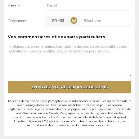
E-mail* :
FR +33
Téléphone* :
Vos commentaires et souhaits particuliers
Vos
commentaires
et
souhaits
particuliers
ENVOYEZ VOTRE DEMANDE DE DEVIS
Par cette demande de devis, j'accepte que les informations recueillies sur ce formulaire
soient enregistrées par Oovatu dans un fichier informatisé pour les besoins
réglementaires et légaux de suivi de mon voyage ainsi que pour la communication de
son offre commerciale. Oovatu s'engage à ne jamais divulguer à des tiers les
coordonnées de ses clients. Conformément à l'article 34 de la loi Informatique et
Liberté du 6 janvier 1978, vous disposez d'un droit d'accès, de modification, de
rectification et de suppression des données vous concernant.