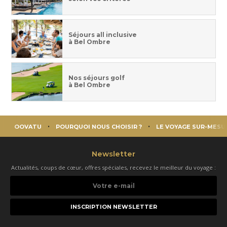
Séjours all inclusive
à Bel Ombre
Nos séjours golf
à Bel Ombre
OOVATU
POURQUOI NOUS CHOISIR ?
LE VOYAGE SUR-MESU
Newsletter
Actualités, coups de cœur, offres spéciales, recevez le meilleur du voyage :
Votre
e-
mail