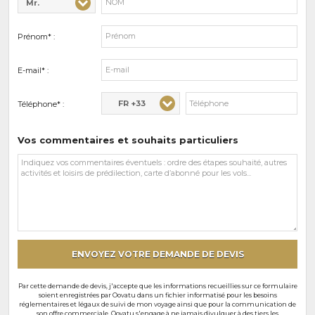
Mr.
Civilité* :
Nom* :
Prénom* :
E-mail* :
FR +33
Téléphone* :
Vos commentaires et souhaits particuliers
Vos
commentaires
et
souhaits
particuliers
ENVOYEZ VOTRE DEMANDE DE DEVIS
Par cette demande de devis, j'accepte que les informations recueillies sur ce formulaire
soient enregistrées par Oovatu dans un fichier informatisé pour les besoins
réglementaires et légaux de suivi de mon voyage ainsi que pour la communication de
son offre commerciale. Oovatu s'engage à ne jamais divulguer à des tiers les