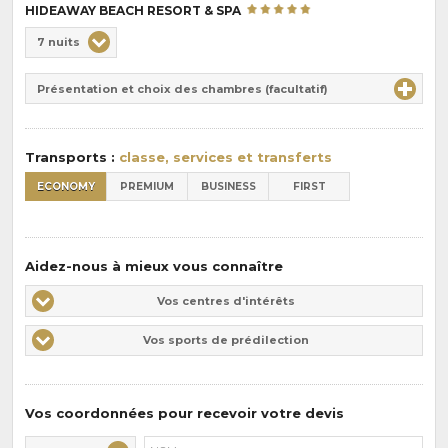
HIDEAWAY BEACH RESORT & SPA
Choix
7 nuits
de
Durée
la
Présentation et choix des chambres (facultatif)
:
pension
:
Transports :
classe, services et transferts
ECONOMY
PREMIUM
BUSINESS
FIRST
Aidez-nous à mieux vous connaître
Vos
Vos centres d'intérêts
centres
Vos
Vos sports de prédilection
d'intérêts
sports
de
prédilections
Vos coordonnées pour recevoir votre devis