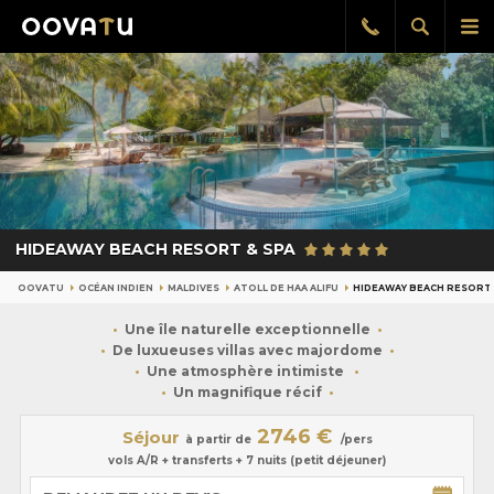
Afficher
Aff
Rappel
gratuit
la
le
recherch
me
pri
HIDEAWAY BEACH RESORT & SPA
OOVATU
OCÉAN INDIEN
MALDIVES
ATOLL DE HAA ALIFU
HIDEAWAY BEACH RESORT 
Une île naturelle exceptionnelle
De luxueuses villas avec majordome
Une atmosphère intimiste
Un magnifique récif
2746 €
Séjour
à partir de
/pers
vols A/R + transferts + 7 nuits (petit déjeuner)