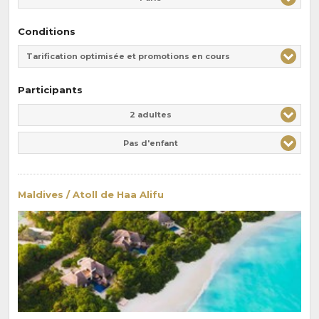
Conditions
Tarification optimisée et promotions en cours
Participants
Adulte(s)
Enfant(s)
2 adultes
Pas d'enfant
Maldives / Atoll de Haa Alifu