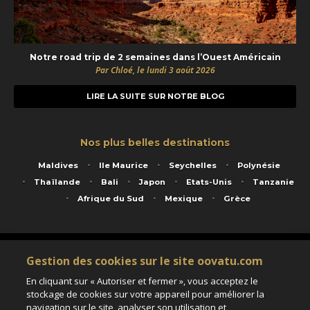
Notre road trip de 2 semaines dans l’Ouest Américain
Par Chloé, le lundi 3 août 2026
LIRE LA SUITE SUR NOTRE BLOG
Nos plus belles destinations
Maldives
Ile Maurice
Seychelles
Polynésie
Thaïlande
Bali
Japon
Etats-Unis
Tanzanie
Afrique du Sud
Mexique
Grèce
Service animé par Nautil Voyages - 22 rue Georges Picquart 75017 Paris - S.A.S
Gestion des cookies sur le site oovatu.com
au capital de 155 696 euros - RCS Paris B 423 671 973 - Code APE 7911Z
Matricule Atout France IM075100020 - Garantie financière Groupama - Agrément IATA
En cliquant sur « Autoriser et fermer », vous acceptez le
n°20-2 4177 1
stockage de cookies sur votre appareil pour améliorer la
Assurance responsabilité civile et professionnelle HISCOX RCP0081066
navigation sur le site, analyser son utilisation et