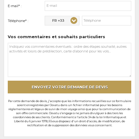
E-mail* :
FR +33
Téléphone* :
Vos commentaires et souhaits particuliers
Vos
commentaires
et
souhaits
particuliers
ENVOYEZ VOTRE DEMANDE DE DEVIS
Par cette demande de devis, j'accepte que les informations recueillies sur ce formulaire
soient enregistrées par Oovatu dans un fichier informatisé pour les besoins
réglementaires et légaux de suivi de mon voyage ainsi que pour la communication de
son offre commerciale. Oovatu s'engage à ne jamais divulguer à des tiers les
coordonnées de ses clients. Conformément à l'article 34 de la loi Informatique et
Liberté du 6 janvier 1978, vous disposez d'un droit d'accès, de modification, de
rectification et de suppression des données vous concernant.