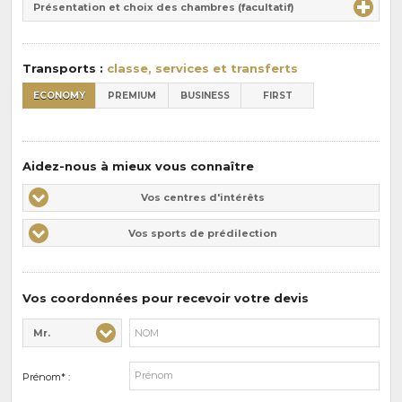
la
Présentation et choix des chambres (facultatif)
:
pension
:
Transports :
classe, services et transferts
ECONOMY
PREMIUM
BUSINESS
FIRST
Aidez-nous à mieux vous connaître
Vos
Vos centres d'intérêts
centres
Vos
Vos sports de prédilection
d'intérêts
sports
de
prédilections
Vos coordonnées pour recevoir votre devis
Mr.
Civilité* :
Nom* :
Prénom* :