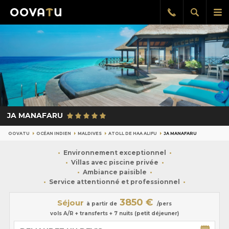
Afficher
Aff
Rappel
gratuit
la
le
recherch
me
pri
JA MANAFARU
OOVATU
OCÉAN INDIEN
MALDIVES
ATOLL DE HAA ALIFU
JA MANAFARU
Environnement exceptionnel
Villas avec piscine privée
Ambiance paisible
Service attentionné et professionnel
3850 €
Séjour
à partir de
/pers
vols A/R + transferts + 7 nuits (petit déjeuner)