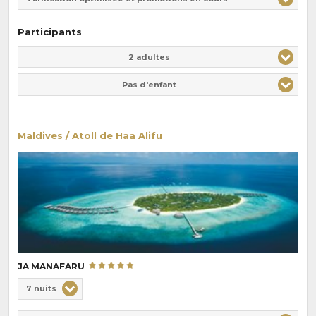
Participants
Adulte(s)
Enfant(s)
2 adultes
Pas d'enfant
Maldives / Atoll de Haa Alifu
JA MANAFARU
Choix
7 nuits
de
Durée