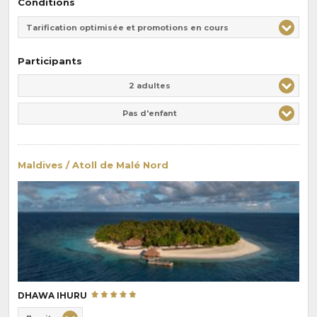
Conditions
Tarification optimisée et promotions en cours
Participants
Adulte(s)
Enfant(s)
2 adultes
Pas d'enfant
Maldives / Atoll de Malé Nord
DHAWA IHURU
Choix