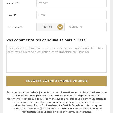
Prénom* :
E-mail* :
FR +33
Téléphone* :
Vos commentaires et souhaits particuliers
Vos
commentaires
et
souhaits
particuliers
ENVOYEZ VOTRE DEMANDE DE DEVIS
Par cette demande de devis, j'accepte que les informations recueillies sur ce formulaire
soient enregistrées par Oovatu dans un fichier informatisé pour les besoins
réglementaires et légaux de suivi de mon voyage ainsi que pour la communication de
son offre commerciale. Oovatu s'engage à ne jamais divulguer à des tiers les
coordonnées de ses clients. Conformément à l'article 34 de la loi Informatique et
Liberté du 6 janvier 1978, vous disposez d'un droit d'accès, de modification, de
rectification et de suppression des données vous concernant.