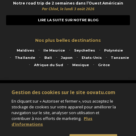
Notre road trip de 2 semaines dans l’Ouest Américain
Par Chloé, le lundi 3 août 2026
LIRE LA SUITE SUR NOTRE BLOG
Nos plus belles destinations
Maldives
Ile Maurice
Seychelles
Polynésie
Thaïlande
Bali
Japon
Etats-Unis
Tanzanie
Afrique du Sud
Mexique
Grèce
Service animé par Nautil Voyages - 22 rue Georges Picquart 75017 Paris - S.A.S
Gestion des cookies sur le site oovatu.com
au capital de 155 696 euros - RCS Paris B 423 671 973 - Code APE 7911Z
Matricule Atout France IM075100020 - Garantie financière Groupama - Agrément IATA
En cliquant sur « Autoriser et fermer », vous acceptez le
n°20-2 4177 1
stockage de cookies sur votre appareil pour améliorer la
Assurance responsabilité civile et professionnelle HISCOX RCP0081066
navigation sur le site, analyser son utilisation et
contribuer à nos efforts de marketing.
Plus
d'informations