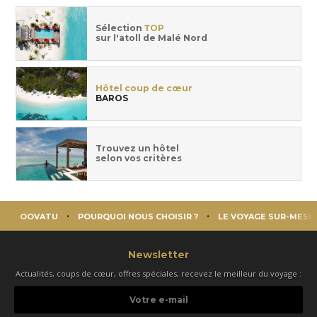
Sélection
TOP
sur l'atoll de Malé Nord
Hôtel coup de cœur
BAROS
Trouvez un hôtel
selon vos critères
OOVATU
POURQUOI NOUS CHOISIR ?
LE VOYAGE SUR-MESU
Newsletter
Actualités, coups de cœur, offres spéciales, recevez le meilleur du voyage :
Votre
e-