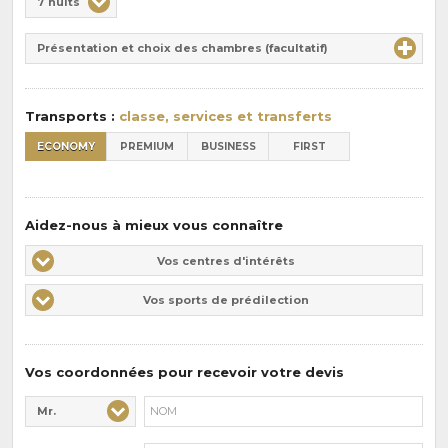
7 nuits
de
Durée
la
Présentation et choix des chambres (facultatif)
:
pension
:
Transports :
classe, services et transferts
ECONOMY
PREMIUM
BUSINESS
FIRST
Aidez-nous à mieux vous connaître
Vos
Vos centres d'intérêts
centres
Vos
Vos sports de prédilection
d'intérêts
sports
de
prédilections
Vos coordonnées pour recevoir votre devis
Mr.
Civilité* :
Nom* :