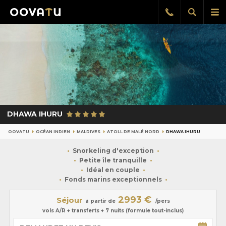
Afficher
Aff
Rappel
gratuit
la
le
recherch
me
pri
DHAWA IHURU
OOVATU
OCÉAN INDIEN
MALDIVES
ATOLL DE MALÉ NORD
DHAWA IHURU
Snorkeling d'exception
Petite île tranquille
Idéal en couple
Fonds marins exceptionnels
2993 €
Séjour
à partir de
/pers
vols A/R + transferts + 7 nuits (formule tout-inclus)