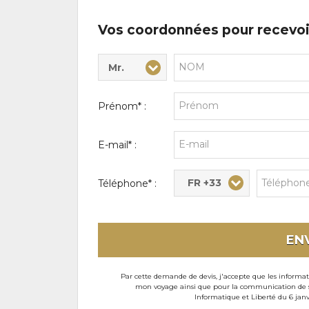
Vos coordonnées pour recevoi
Mr.
Civilité* :
Nom* :
Prénom* :
E-mail* :
FR +33
Téléphone* :
EN
Par cette demande de devis, j'accepte que les informati
mon voyage ainsi que pour la communication de son
Informatique et Liberté du 6 janv