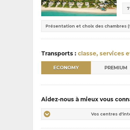
Cho
7
de
Du
la
:
pen
Présentation et choix des chambres (f
:
Transports :
classe, services e
ECONOMY
PREMIUM
Aidez-nous à mieux vous conn
Vos
Vos centres d'int
centres
d'intérêts