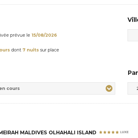
Vil
rivée
prévue le
15/08/2026
jours
dont
7 nuits
sur place
Par
Adul
Enfa
 en cours
MEIRAH MALDIVES OLHAHALI ISLAND