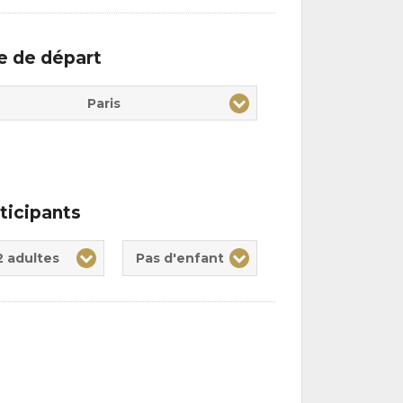
le de départ
Paris
ticipants
te(s)
nt(s)
2 adultes
Pas d'enfant