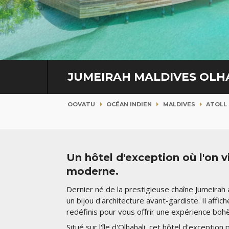
JUMEIRAH MALDIVES OLH
OOVATU
OCÉAN INDIEN
MALDIVES
ATOLL
Un hôtel d'exception où l'on v
moderne.
Dernier né de la prestigieuse chaîne Jumeirah
un bijou d'architecture avant-gardiste. Il affi
redéfinis pour vous offrir une expérience boh
Situé sur l'île d'Olhahali, cet hôtel d'except