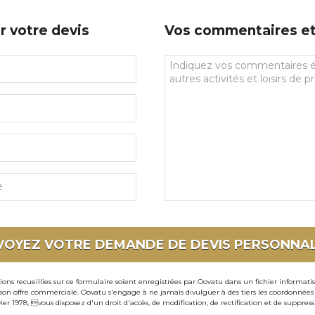
prédilections
r votre devis
Vos commentaires et 
Vos
commentaires
et
souhaits
particuliers
VOYEZ VOTRE DEMANDE DE DEVIS
PERSONNAL
ons recueillies sur ce formulaire soient enregistrées par Oovatu dans un fichier informati
 offre commerciale. Oovatu s'engage à ne jamais divulguer à des tiers les coordonnées de 
ier 1978, vous disposez d'un droit d'accès, de modification, de rectification et de suppre