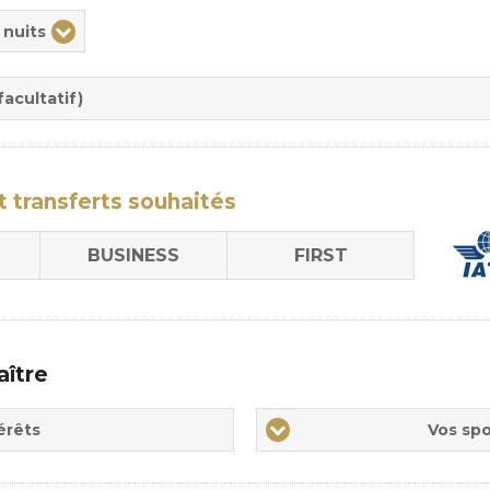
ix
 nuits
rée
sion
acultatif)
t transferts
souhaités
BUSINESS
FIRST
aître
Vos
érêts
Vos spo
sports
de