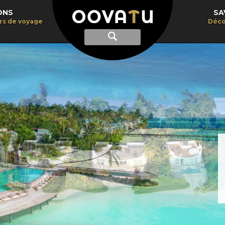
ONS
SA
irs de voyage
Déco
Afficher
Recherche
la
recherche