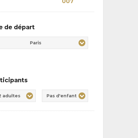
007
le de départ
Paris
ticipants
te(s)
nt(s)
2 adultes
Pas d'enfant