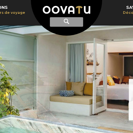
ONS
SA
irs de voyage
Déco
Afficher
Recherche
la
recherche