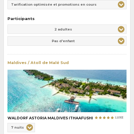
Tarification optimisée et promotions en cours
Participants
Adulte(s)
Enfant(s)
2 adultes
Pas d'enfant
Maldives / Atoll de Malé Sud
WALDORF ASTORIA MALDIVES ITHAAFUSHI
Choix
7 nuits
de