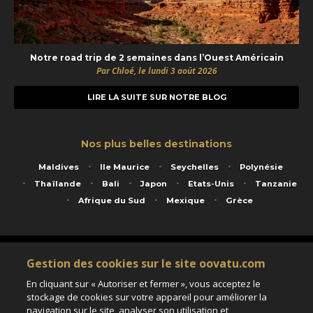
Notre road trip de 2 semaines dans l’Ouest Américain
Par Chloé, le lundi 3 août 2026
LIRE LA SUITE SUR NOTRE BLOG
Nos plus belles destinations
Maldives
Ile Maurice
Seychelles
Polynésie
Thaïlande
Bali
Japon
Etats-Unis
Tanzanie
Afrique du Sud
Mexique
Grèce
Service animé par Nautil Voyages - 22 rue Georges Picquart 75017 Paris - S.A.S
Gestion des cookies sur le site oovatu.com
au capital de 155 696 euros - RCS Paris B 423 671 973 - Code APE 7911Z
Matricule Atout France IM075100020 - Garantie financière Groupama - Agrément IATA
En cliquant sur « Autoriser et fermer », vous acceptez le
n°20-2 4177 1
stockage de cookies sur votre appareil pour améliorer la
Assurance responsabilité civile et professionnelle HISCOX RCP0081066
navigation sur le site, analyser son utilisation et