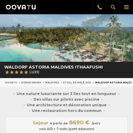
Afficher
Aff
Rappel
gratuit
la
le
recherch
me
pri
WALDORF ASTORIA MALDIVES ITHAAFUSHI
OOVATU
OCÉAN INDIEN
MALDIVES
ATOLL DE MALÉ SUD
WALDORF ASTORIA MALDIV
Une nature luxuriante sur 3 îles tout en longueur
Des villas sur pilotis avec piscine
Une architecture et décoration unique
Une restauration hors du commun
8690 €
Séjour
à partir de
/pers
vols A/R + 7 nuits (petit déjeuner)