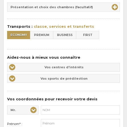
Durée
la
Présentation et choix des chambres (facultatif)
:
pension
:
Transports :
classe, services et transferts
ECONOMY
PREMIUM
BUSINESS
FIRST
Aidez-nous à mieux vous connaître
Vos
Vos centres d'intérêts
centres
Vos
Vos sports de prédilection
d'intérêts
sports
de
prédilections
Vos coordonnées pour recevoir votre devis
Mr.
Civilité* :
Nom* :
Prénom* :