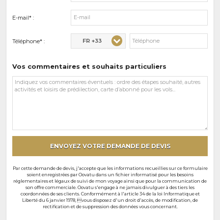
E-mail* :
FR +33
Téléphone* :
Vos commentaires et souhaits particuliers
Vos
commentaires
et
souhaits
particuliers
ENVOYEZ VOTRE DEMANDE DE DEVIS
Par cette demande de devis, j'accepte que les informations recueillies sur ce formulaire
soient enregistrées par Oovatu dans un fichier informatisé pour les besoins
réglementaires et légaux de suivi de mon voyage ainsi que pour la communication de
son offre commerciale. Oovatu s'engage à ne jamais divulguer à des tiers les
coordonnées de ses clients. Conformément à l'article 34 de la loi Informatique et
Liberté du 6 janvier 1978, vous disposez d'un droit d'accès, de modification, de
rectification et de suppression des données vous concernant.