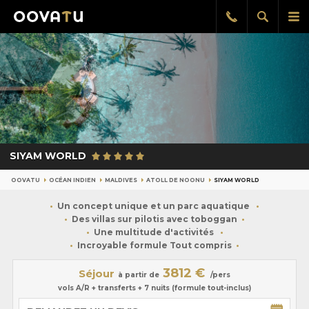
Afficher
Aff
Rappel
gratuit
la
le
recherch
me
pri
SIYAM WORLD
OOVATU
OCÉAN INDIEN
MALDIVES
ATOLL DE NOONU
SIYAM WORLD
Un concept unique et un parc aquatique
Des villas sur pilotis avec toboggan
Une multitude d'activités
Incroyable formule Tout compris
3812 €
Séjour
à partir de
/pers
vols A/R + transferts + 7 nuits (formule tout-inclus)