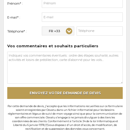
Prénom* :
E-mail* :
FR +33
Téléphone* :
Vos commentaires et souhaits particuliers
Vos
commentaires
et
souhaits
particuliers
ENVOYEZ VOTRE DEMANDE DE DEVIS
Par cette demande de devis, j'accepte que les informations recueillies sur ce formulaire
soient enregistrées par Oovatu dans un fichier informatisé pour les besoins
réglementaires et légaux de suivi de mon voyage ainsi que pour la communication de
son offre commerciale. Oovatu s'engage à ne jamais divulguer à des tiers les
coordonnées de ses clients. Conformément à l'article 34 de la loi Informatique et
Liberté du 6 janvier 1978, vous disposez d'un droit d'accès, de modification, de
rectification et de suppression des données vous concernant.