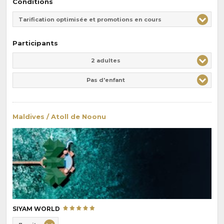
Conditions
Tarification optimisée et promotions en cours
Participants
Adulte(s)
Enfant(s)
2 adultes
Pas d'enfant
Maldives / Atoll de Noonu
SIYAM WORLD
Choix