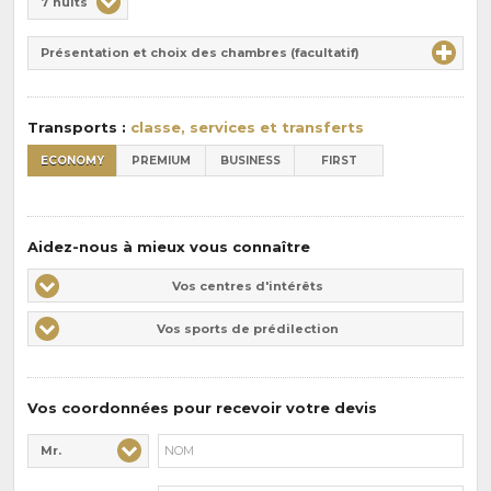
7 nuits
de
Durée
la
Présentation et choix des chambres (facultatif)
:
pension
:
Transports :
classe, services et transferts
ECONOMY
PREMIUM
BUSINESS
FIRST
Aidez-nous à mieux vous connaître
Vos
Vos centres d'intérêts
centres
Vos
Vos sports de prédilection
d'intérêts
sports
de
prédilections
Vos coordonnées pour recevoir votre devis
Mr.
Civilité* :
Nom* :