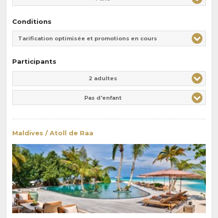
Conditions
Tarification optimisée et promotions en cours
Participants
Adulte(s)
Enfant(s)
2 adultes
Pas d'enfant
Maldives / Atoll de Raa