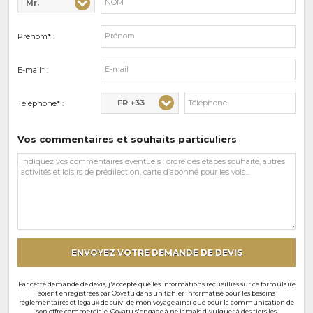
Mr.
Civilité* :
Nom* :
Prénom* :
E-mail* :
FR +33
Téléphone* :
Vos commentaires et souhaits particuliers
Vos
commentaires
et
souhaits
particuliers
ENVOYEZ VOTRE DEMANDE DE DEVIS
Par cette demande de devis, j'accepte que les informations recueillies sur ce formulaire
soient enregistrées par Oovatu dans un fichier informatisé pour les besoins
réglementaires et légaux de suivi de mon voyage ainsi que pour la communication de
son offre commerciale. Oovatu s'engage à ne jamais divulguer à des tiers les