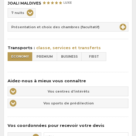
JOALI MALDIVES
Choix
7 nuits
de
Durée
la
Présentation et choix des chambres (facultatif)
:
pension
:
Transports :
classe, services et transferts
ECONOMY
PREMIUM
BUSINESS
FIRST
Aidez-nous à mieux vous connaître
Vos
Vos centres d'intérêts
centres
Vos
Vos sports de prédilection
d'intérêts
sports
de
prédilections
Vos coordonnées pour recevoir votre devis