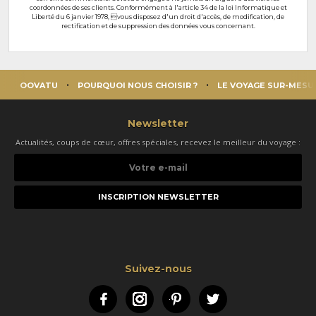
coordonnées de ses clients. Conformément à l'article 34 de la loi Informatique et
Liberté du 6 janvier 1978, vous disposez d'un droit d'accès, de modification, de
rectification et de suppression des données vous concernant.
OOVATU
POURQUOI NOUS CHOISIR ?
LE VOYAGE SUR-MESU
Newsletter
Actualités, coups de cœur, offres spéciales, recevez le meilleur du voyage :
Votre
e-
mail
Suivez-nous
Facebook
Instagram
Pinterest
Twitter