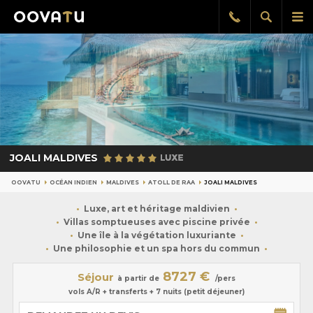
Afficher
Aff
Rappel
gratuit
la
le
recherch
me
pri
JOALI MALDIVES
OOVATU
OCÉAN INDIEN
MALDIVES
ATOLL DE RAA
JOALI MALDIVES
Luxe, art et héritage maldivien
Villas somptueuses avec piscine privée
Une île à la végétation luxuriante
Une philosophie et un spa hors du commun
8727 €
Séjour
à partir de
/pers
vols A/R + transferts + 7 nuits (petit déjeuner)