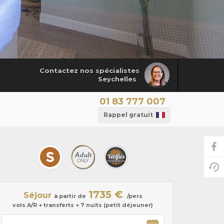
Contactez nos spécialistes
Seychelles
01 83 777 007
Rappel gratuit
1735 €
Séjour
à partir de
/pers
vols A/R + transferts + 7 nuits (petit déjeuner)