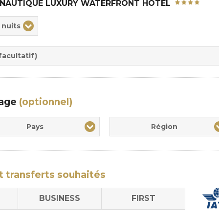
 NAUTIQUE LUXURY WATERFRONT HOTEL
ix
 nuits
rée
sion
acultatif)
yage
(optionnel)
Pays
Région
t transferts
souhaités
BUSINESS
FIRST