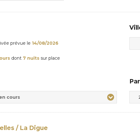
Vil
rivée
prévue le
14/08/2026
jours
dont
7 nuits
sur place
Par
Adul
Enfa
 en cours
lles / La Digue