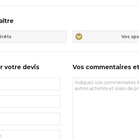
aître
Vos
érêts
Vos spo
sports
de
prédilections
r votre devis
Vos commentaires et 
Vos
commentaires
et
souhaits
particuliers