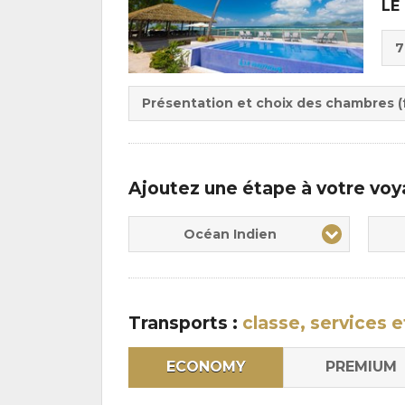
LE
Cho
7
de
Du
la
:
pen
Présentation et choix des chambres (f
:
Ajoutez une étape à votre vo
Océan Indien
Transports :
classe, services e
ECONOMY
PREMIUM