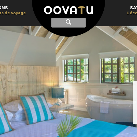
ONS
SA
irs de voyage
Déco
Afficher
Recherche
la
recherche