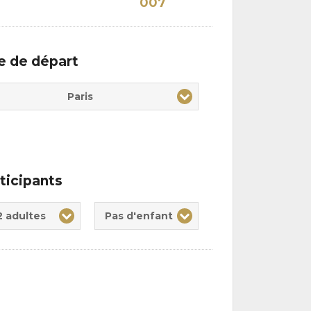
007
le de départ
Paris
ticipants
te(s)
nt(s)
2 adultes
Pas d'enfant