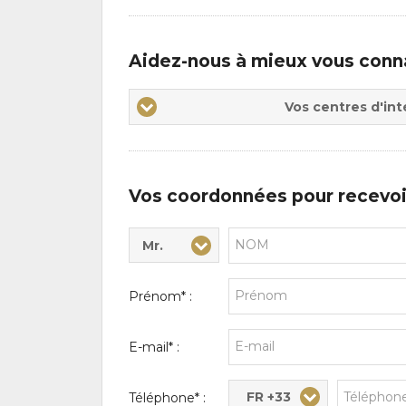
Aidez-nous à mieux vous conn
Vos
Vos centres d'int
centres
d'intérêts
Vos coordonnées pour recevoi
Mr.
Civilité* :
Nom* :
Prénom* :
E-mail* :
FR +33
Téléphone* :