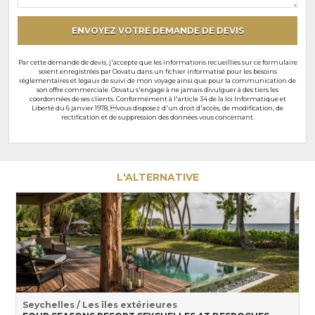
particuliers
ENVOYEZ VOTRE DEMANDE DE DEVIS
Par cette demande de devis, j'accepte que les informations recueillies sur ce formulaire
soient enregistrées par Oovatu dans un fichier informatisé pour les besoins
réglementaires et légaux de suivi de mon voyage ainsi que pour la communication de
son offre commerciale. Oovatu s'engage à ne jamais divulguer à des tiers les
coordonnées de ses clients. Conformément à l'article 34 de la loi Informatique et
Liberté du 6 janvier 1978, vous disposez d'un droit d'accès, de modification, de
rectification et de suppression des données vous concernant.
L'ALTERNATIVE
Seychelles / Les îles extérieures