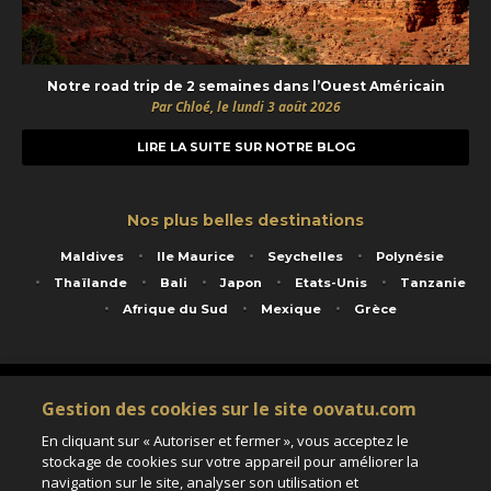
Notre road trip de 2 semaines dans l’Ouest Américain
Par Chloé, le lundi 3 août 2026
LIRE LA SUITE SUR NOTRE BLOG
Nos plus belles destinations
Maldives
Ile Maurice
Seychelles
Polynésie
Thaïlande
Bali
Japon
Etats-Unis
Tanzanie
Afrique du Sud
Mexique
Grèce
Service animé par Nautil Voyages - 22 rue Georges Picquart 75017 Paris - S.A.S
Gestion des cookies sur le site oovatu.com
au capital de 155 696 euros - RCS Paris B 423 671 973 - Code APE 7911Z
Matricule Atout France IM075100020 - Garantie financière Groupama - Agrément IATA
En cliquant sur « Autoriser et fermer », vous acceptez le
n°20-2 4177 1
stockage de cookies sur votre appareil pour améliorer la
Assurance responsabilité civile et professionnelle HISCOX RCP0081066
navigation sur le site, analyser son utilisation et