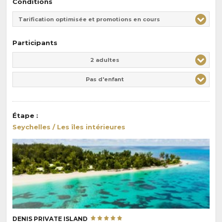
Conditions
Tarification optimisée et promotions en cours
Participants
Adulte(s)
Enfant(s)
2 adultes
Pas d'enfant
Étape
:
Seychelles / Les îles intérieures
DENIS PRIVATE ISLAND