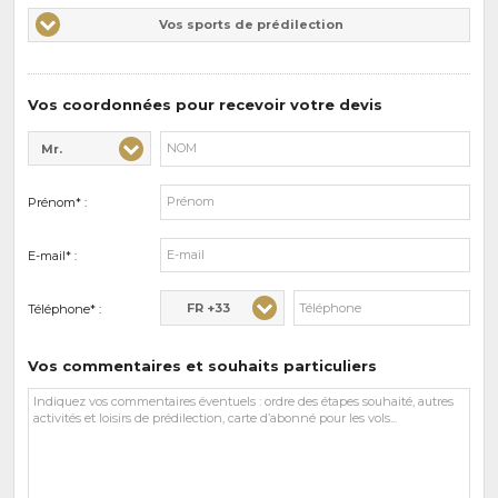
Vos
Vos sports de prédilection
d'intérêts
sports
de
prédilections
Vos coordonnées pour recevoir votre devis
Mr.
Civilité* :
Nom* :
Prénom* :
E-mail* :
FR +33
Téléphone* :
Vos commentaires et souhaits particuliers
Vos
commentaires
et
souhaits