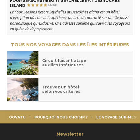
FOUR SEASONS RESORT SEYCHELLES AT DESROCHES
ISLAND
Le Four Seasons Resort Seychelles at Desroches Island est un hôtel
d'exception où l'on vit l'expérience du luxe décontracté sur une île aussi
paradisiaque qu'exclusive. Une adresse sublime qui ravira les voyageurs
en quête de dépaysement.
TOUS NOS VOYAGES DANS LES ÎLES INTÉRIEURES
Circuit faisant étape
aux îles intérieures
Trouvez un hôtel
selon vos critères
OOVATU
POURQUOI NOUS CHOISIR ?
LE VOYAGE SUR-MESU
Newsletter