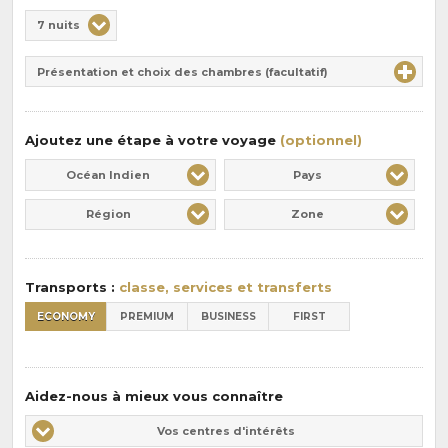
Choix
7 nuits
de
Durée
la
Présentation et choix des chambres (facultatif)
:
pension
:
Ajoutez une étape à votre voyage
(optionnel)
Océan Indien
Pays
Région
Zone
Transports :
classe, services et transferts
ECONOMY
PREMIUM
BUSINESS
FIRST
Aidez-nous à mieux vous connaître
Vos
Vos centres d'intérêts
centres