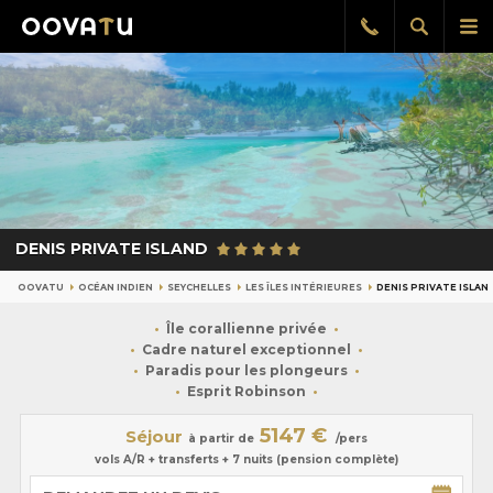
Afficher
Aff
Rappel
gratuit
la
le
recherch
me
pri
DENIS PRIVATE ISLAND
OOVATU
OCÉAN INDIEN
SEYCHELLES
LES ÎLES INTÉRIEURES
DENIS PRIVATE ISLAN
Île corallienne privée
Cadre naturel exceptionnel
Paradis pour les plongeurs
Esprit Robinson
5147 €
Séjour
à partir de
/pers
vols A/R + transferts + 7 nuits (pension complète)