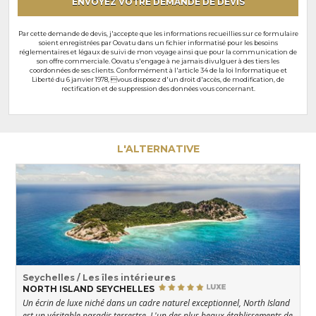
ENVOYEZ VOTRE DEMANDE DE DEVIS
Par cette demande de devis, j'accepte que les informations recueillies sur ce formulaire
soient enregistrées par Oovatu dans un fichier informatisé pour les besoins
réglementaires et légaux de suivi de mon voyage ainsi que pour la communication de
son offre commerciale. Oovatu s'engage à ne jamais divulguer à des tiers les
coordonnées de ses clients. Conformément à l'article 34 de la loi Informatique et
Liberté du 6 janvier 1978, vous disposez d'un droit d'accès, de modification, de
rectification et de suppression des données vous concernant.
L'ALTERNATIVE
Seychelles / Les îles intérieures
NORTH ISLAND SEYCHELLES
Un écrin de luxe niché dans un cadre naturel exceptionnel, North Island
est un véritable paradis terrestre. L'un des plus beaux établissements de