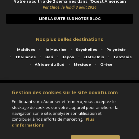
Notre road trip de 2 semaines dans l’Ouest Américain
Par Chloé, le lundi 3 août 2026
LIRE LA SUITE SUR NOTRE BLOG
Nos plus belles destinations
Maldives
Ile Maurice
Seychelles
Polynésie
Thaïlande
Bali
Japon
Etats-Unis
Tanzanie
Afrique du Sud
Mexique
Grèce
Service animé par Nautil Voyages - 22 rue Georges Picquart 75017 Paris - S.A.S
Gestion des cookies sur le site oovatu.com
au capital de 155 696 euros - RCS Paris B 423 671 973 - Code APE 7911Z
Matricule Atout France IM075100020 - Garantie financière Groupama - Agrément IATA
En cliquant sur « Autoriser et fermer », vous acceptez le
n°20-2 4177 1
stockage de cookies sur votre appareil pour améliorer la
Assurance responsabilité civile et professionnelle HISCOX RCP0081066
navigation sur le site, analyser son utilisation et
contribuer à nos efforts de marketing.
Plus
d'informations