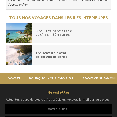
l'océan Indien.
TOUS NOS VOYAGES DANS LES ÎLES INTÉRIEURES
Circuit faisant étape
aux îles intérieures
Trouvez un hôtel
selon vos critères
OOVATU
POURQUOI NOUS CHOISIR ?
LE VOYAGE SUR-MESU
Newsletter
Actualités, coups de cœur, offres spéciales, recevez le meilleur du voyage :
Votre
e-