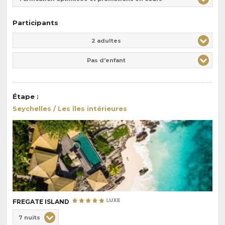
Participants
Adulte(s)
Enfant(s)
2 adultes
Pas d'enfant
Étape
:
Seychelles / Les îles intérieures
FREGATE ISLAND
Choix
7 nuits