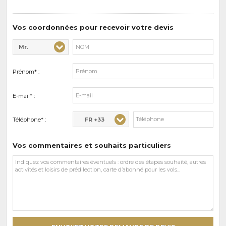
de
prédilections
Vos coordonnées pour recevoir votre devis
Mr.
Civilité* :
Nom* :
Prénom* :
E-mail* :
FR +33
Téléphone* :
Vos commentaires et souhaits particuliers
Vos
commentaires
et
souhaits
particuliers