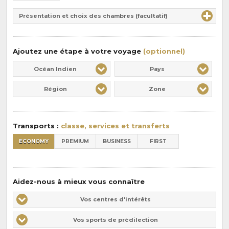
de
Durée
la
Présentation et choix des chambres (facultatif)
:
pension
:
Ajoutez une étape à votre voyage
(optionnel)
Océan Indien
Pays
Région
Zone
Transports :
classe, services et transferts
ECONOMY
PREMIUM
BUSINESS
FIRST
Aidez-nous à mieux vous connaître
Vos
Vos centres d'intérêts
centres
Vos
Vos sports de prédilection
d'intérêts
sports