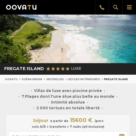
Afficher
Aff
Rappel
gratuit
la
le
recherch
me
pri
FREGATE ISLAND
OOVATU
OCÉAN INDIEN
SEYCHELLES
LES ÎLES INTÉRIEURES
FREGATE ISLAND
Villas de luxe avec piscine privée
7 Plages dont l'une élue plus belle au monde
Intimité absolue
2 000 tortues en totale liberté
15600 €
Séjour
à partir de
/pers
vols A/R + transferts + 7 nuits (all-inclusive)