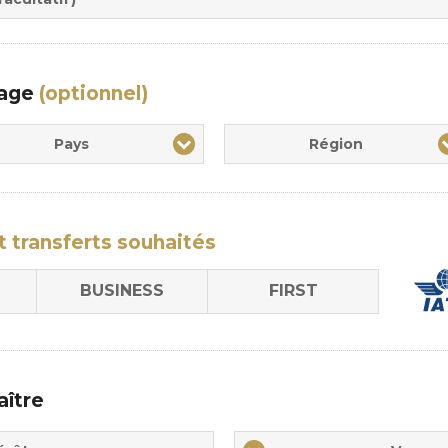
yage
(optionnel)
Pays
Région
t transferts
souhaités
BUSINESS
FIRST
aître
Vos