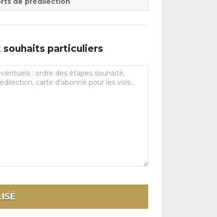
rts de prédilection
souhaits particuliers
ISÉ