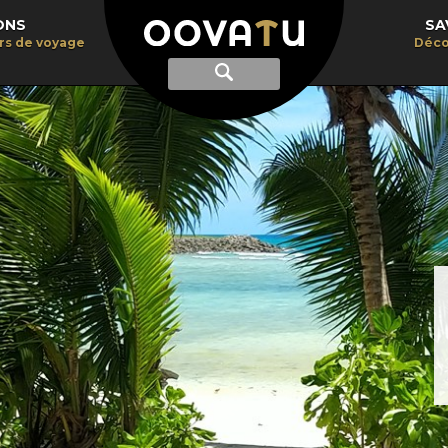
ONS
SA
irs de voyage
Déco
Afficher
Recherche
la
recherche