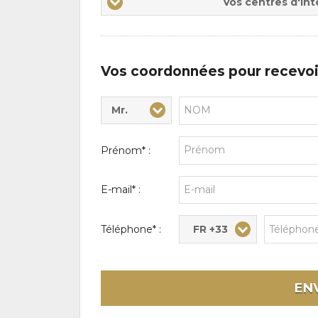
Vos centres d'int
centres
d'intérêts
Vos coordonnées pour recevoi
Mr.
Civilité* :
Nom* :
Prénom* :
E-mail* :
FR +33
Téléphone* :
EN