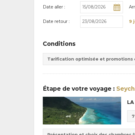
Date aller :
Ar
Date retour :
9 
Conditions
Tarification optimisée et promotions
Étape
de votre voyage
:
Seyche
LA
Cho
7
de
Du
la
:
pen
Présentation et choix des chambres (f