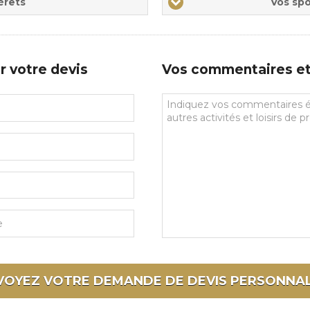
érêts
Vos spo
sports
de
prédilections
r votre devis
Vos commentaires et 
Vos
commentaires
et
souhaits
particuliers
VOYEZ VOTRE DEMANDE DE DEVIS
PERSONNAL