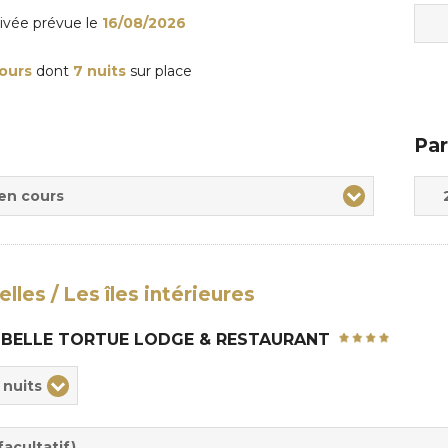
rivée
prévue le
16/08/2026
jours
dont
7 nuits
sur place
Par
Adul
Enfa
 en cours
lles / Les îles intérieures
 BELLE TORTUE LODGE & RESTAURANT
ix
 nuits
rée
sion
acultatif)