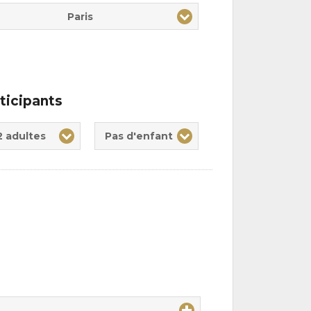
Paris
ticipants
te(s)
nt(s)
2 adultes
Pas d'enfant