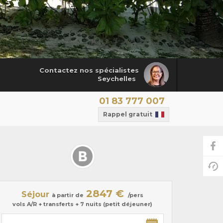
Contactez nos spécialistes
Seychelles
01 83 777 007
Rappel gratuit
2847 €
Séjour
à partir de
/pers
vols A/R + transferts + 7 nuits (petit déjeuner)