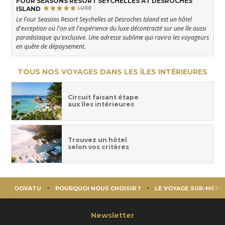
FOUR SEASONS RESORT SEYCHELLES AT DESROCHES
ISLAND
Le Four Seasons Resort Seychelles at Desroches Island est un hôtel
d'exception où l'on vit l'expérience du luxe décontracté sur une île aussi
paradisiaque qu'exclusive. Une adresse sublime qui ravira les voyageurs
en quête de dépaysement.
TOUS NOS VOYAGES DANS LES ÎLES INTÉRIEURES
Circuit faisant étape
aux îles intérieures
Trouvez un hôtel
selon vos critères
OOVATU
POURQUOI NOUS CHOISIR ?
LE VOYAGE SUR-MESU
Newsletter