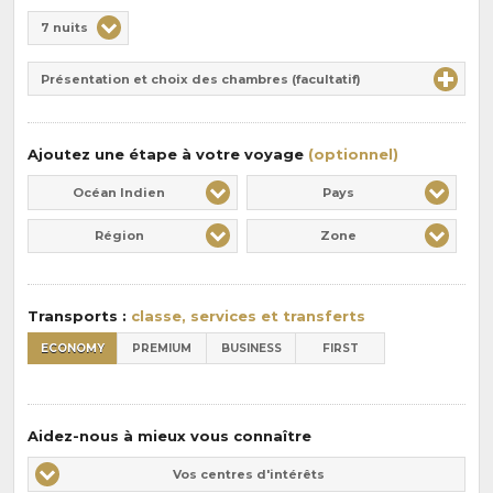
Choix
7 nuits
de
Durée
la
Présentation et choix des chambres (facultatif)
:
pension
:
Ajoutez une étape à votre voyage
(optionnel)
Océan Indien
Pays
Région
Zone
Transports :
classe, services et transferts
ECONOMY
PREMIUM
BUSINESS
FIRST
Aidez-nous à mieux vous connaître
Vos
Vos centres d'intérêts
centres