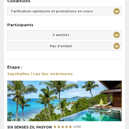
Conditions
Tarification optimisée et promotions en cours
Participants
Adulte(s)
Enfant(s)
2 adultes
Pas d'enfant
Étape
:
Seychelles / Les îles intérieures
SIX SENSES ZIL PASYON