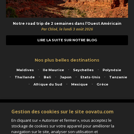
Notre road trip de 2 semaines dans l’Ouest Américain
Par Chloé, le lundi 3 août 2026
LIRE LA SUITE SUR NOTRE BLOG
Nos plus belles destinations
Maldives
Ile Maurice
Seychelles
Polynésie
Thaïlande
Bali
Japon
Etats-Unis
Tanzanie
Afrique du Sud
Mexique
Grèce
Service animé par Nautil Voyages - 22 rue Georges Picquart 75017 Paris - S.A.S
Gestion des cookies sur le site oovatu.com
au capital de 155 696 euros - RCS Paris B 423 671 973 - Code APE 7911Z
Matricule Atout France IM075100020 - Garantie financière Groupama - Agrément IATA
En cliquant sur « Autoriser et fermer », vous acceptez le
n°20-2 4177 1
stockage de cookies sur votre appareil pour améliorer la
Assurance responsabilité civile et professionnelle HISCOX RCP0081066
navigation sur le site, analyser son utilisation et