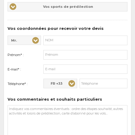
Vos
Vos sports de prédilection
d'intérêts
sports
de
prédilections
Vos coordonnées pour recevoir votre devis
Mr.
Civilité* :
Nom* :
Prénom* :
E-mail* :
FR +33
Téléphone* :
Vos commentaires et souhaits particuliers
Vos
commentaires
et
souhaits