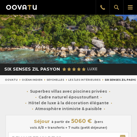
Afficher
Aff
Rappel
gratuit
la
le
recherch
me
pri
SIX SENSES ZIL PASYON
OOVATU
OCÉAN INDIEN
SEYCHELLES
LES ÎLES INTÉRIEURES
SIX SENSES ZIL PASYO
Superbes villas avec piscines privées
Cadre naturel époustouflant
Hôtel de luxe à la décoration élégante
Atmosphère intimiste & paisible
5060 €
Séjour
à partir de
/pers
vols A/R + transferts + 7 nuits (petit déjeuner)