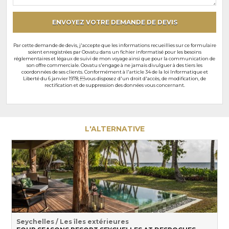
particuliers
ENVOYEZ VOTRE DEMANDE DE DEVIS
Par cette demande de devis, j'accepte que les informations recueillies sur ce formulaire
soient enregistrées par Oovatu dans un fichier informatisé pour les besoins
réglementaires et légaux de suivi de mon voyage ainsi que pour la communication de
son offre commerciale. Oovatu s'engage à ne jamais divulguer à des tiers les
coordonnées de ses clients. Conformément à l'article 34 de la loi Informatique et
Liberté du 6 janvier 1978, vous disposez d'un droit d'accès, de modification, de
rectification et de suppression des données vous concernant.
L'ALTERNATIVE
Seychelles / Les îles extérieures