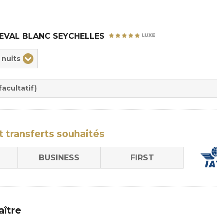
EVAL BLANC SEYCHELLES
ix
 nuits
rée
sion
acultatif)
t transferts
souhaités
BUSINESS
FIRST
aître