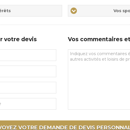
Vos
érêts
Vos spo
sports
de
prédilections
r votre devis
Vos commentaires et 
Vos
commentaires
et
souhaits
particuliers
VOYEZ VOTRE DEMANDE DE DEVIS
PERSONNAL