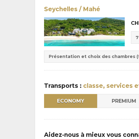
Seychelles / Mahé
CH
Cho
7
de
Du
la
:
pen
Présentation et choix des chambres (f
:
Transports :
classe, services e
ECONOMY
PREMIUM
Aidez-nous à mieux vous conn