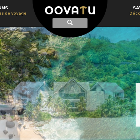
ONS
SA
irs de voyage
Déco
Afficher
Recherche
la
recherche