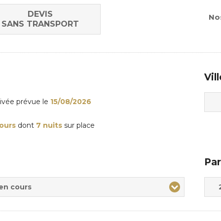
DEVIS
Nos
SANS TRANSPORT
Vil
rivée
prévue le
15/08/2026
jours
dont
7 nuits
sur place
Par
Adul
Enfa
 en cours