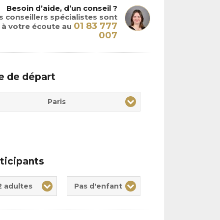
Besoin d’aide, d’un conseil ?
 conseillers spécialistes sont
01 83 777
à votre écoute au
007
le de départ
Paris
ticipants
te(s)
nt(s)
2 adultes
Pas d'enfant