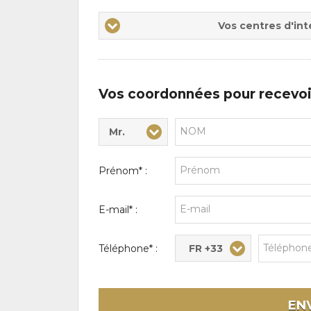
Vos
Vos centres d'int
centres
d'intérêts
Vos coordonnées pour recevoi
Mr.
Civilité* :
Nom* :
Prénom* :
E-mail* :
FR +33
Téléphone* :
EN