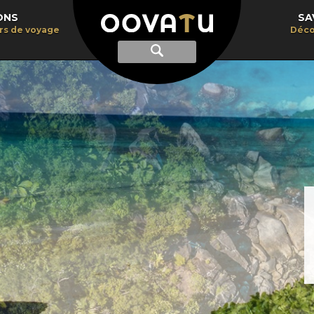
ONS
SA
irs de voyage
Déco
Afficher
Recherche
la
recherche