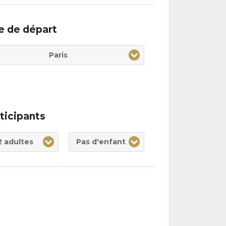
le de départ
Paris
ticipants
te(s)
nt(s)
2 adultes
Pas d'enfant