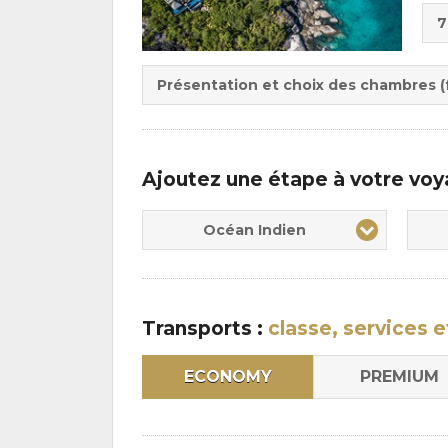
Cho
7
de
Du
la
:
pen
Présentation et choix des chambres (f
:
Ajoutez une étape à votre vo
Océan Indien
Transports :
classe, services e
ECONOMY
PREMIUM