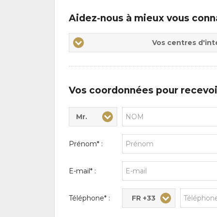
Aidez-nous à mieux vous conn
Vos
Vos centres d'int
centres
d'intérêts
Vos coordonnées pour recevoi
Mr.
Civilité* :
Nom* :
Prénom* :
E-mail* :
FR +33
Téléphone* :