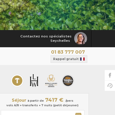
Contactez nos spécialistes
Seychelles
01 83 777 007
Rappel gratuit
7417 €
Séjour
à partir de
/pers
vols A/R + transferts + 7 nuits (petit déjeuner)