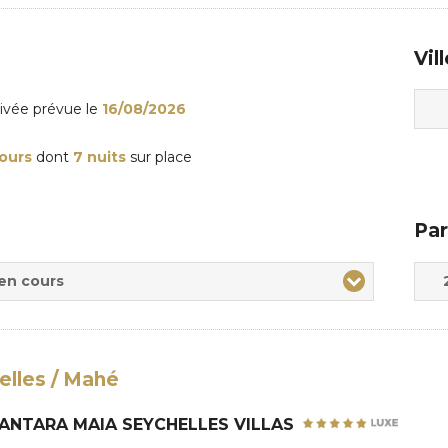
Vil
rivée
prévue le
16/08/2026
jours
dont
7 nuits
sur place
Par
Adul
Enfa
 en cours
elles / Mahé
ANTARA MAIA SEYCHELLES VILLAS