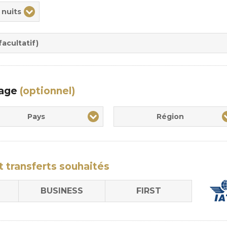
ix
 nuits
rée
sion
acultatif)
yage
(optionnel)
Pays
Région
t transferts
souhaités
BUSINESS
FIRST