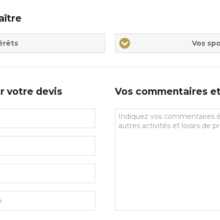
aître
Vos
érêts
Vos spo
sports
de
prédilections
r votre devis
Vos commentaires et 
Vos
commentaires
et
souhaits
particuliers