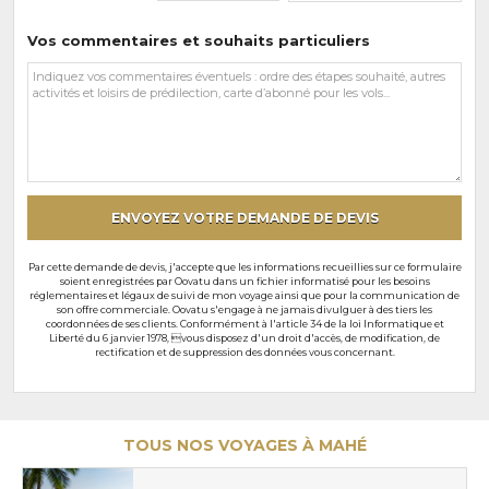
Vos commentaires et souhaits particuliers
Vos
commentaires
et
souhaits
particuliers
ENVOYEZ VOTRE DEMANDE DE DEVIS
Par cette demande de devis, j'accepte que les informations recueillies sur ce formulaire
soient enregistrées par Oovatu dans un fichier informatisé pour les besoins
réglementaires et légaux de suivi de mon voyage ainsi que pour la communication de
son offre commerciale. Oovatu s'engage à ne jamais divulguer à des tiers les
coordonnées de ses clients. Conformément à l'article 34 de la loi Informatique et
Liberté du 6 janvier 1978, vous disposez d'un droit d'accès, de modification, de
rectification et de suppression des données vous concernant.
TOUS NOS VOYAGES À MAHÉ