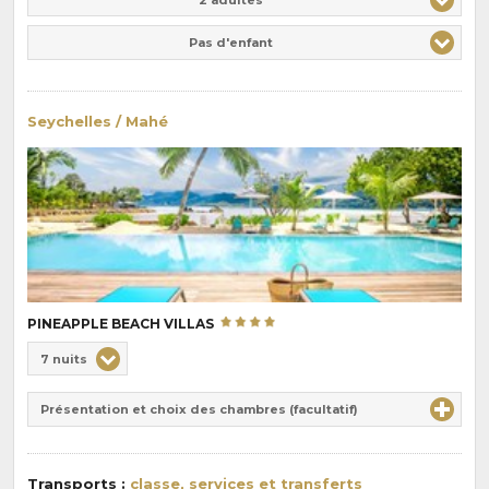
Pas d'enfant
Seychelles / Mahé
PINEAPPLE BEACH VILLAS
Choix
7 nuits
de
Durée
la
Présentation et choix des chambres (facultatif)
:
pension
:
Transports :
classe, services et transferts