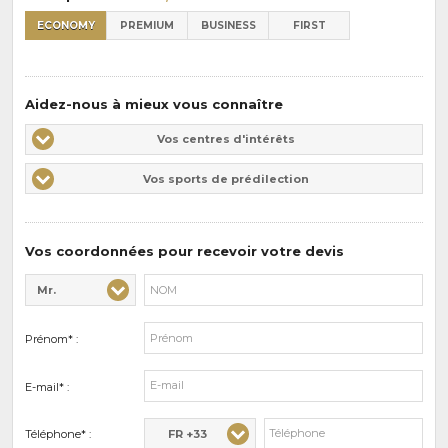
ECONOMY
PREMIUM
BUSINESS
FIRST
Aidez-nous à mieux vous connaître
Vos
Vos centres d'intérêts
centres
Vos
Vos sports de prédilection
d'intérêts
sports
de
prédilections
Vos coordonnées pour recevoir votre devis
Mr.
Civilité* :
Nom* :
Prénom* :
E-mail* :
FR +33
Téléphone* :