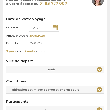
01 83 777 007
à votre écoute au
Date de votre voyage
Date aller :
Arrivée
prévue le
15/08/2026
Date retour :
9 jours
dont
7 nuits
sur place
Ville de départ
Paris
Conditions
Tarification optimisée et promotions en cours
Participants
Adulte(s)
Enfant(s)
2 adultes