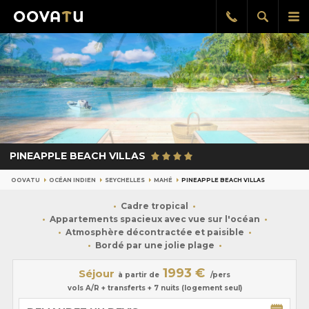
Afficher
Aff
Rappel
gratuit
la
le
recherch
me
pri
PINEAPPLE BEACH VILLAS
OOVATU
OCÉAN INDIEN
SEYCHELLES
MAHÉ
PINEAPPLE BEACH VILLAS
Cadre tropical
Appartements spacieux avec vue sur l'océan
Atmosphère décontractée et paisible
Bordé par une jolie plage
1993 €
Séjour
à partir de
/pers
vols A/R + transferts + 7 nuits (logement seul)