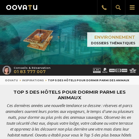
Afficher
Aff
Rappel
gratuit
la
le
recherch
me
pri
ENVIRONNEMENT
DOSSIERS THÉMATIQUES
Conseils & Réservation
01 83 777 007
OOVATU
INSPIRATIONS
TOP 5 DES HÔTELS POUR DORMIR PARMI DES ANIMAUX
TOP 5 DES HÔTELS POUR DORMIR PARMI LES
ANIMAUX
Ces dernières années une nouvelle tendance se dessine : réserves et parcs
animaliers ouvrent leurs portes aux voyageurs, le temps d'une ou plusieurs
nuits, pour dormir au plus près des animaux sauvages. Observez-les en
toute sécurité chez eux, depuis votre lodge, votre cabane ou votre terrasse
et apprenez à les découvrir non plus derrière une vitre mais dans leur
habitat naturel. Oovatu a établi pour vous le Top 5 des plus beaux hôtels