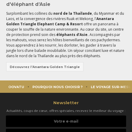
d'éléphant d’Asie
Surplombant les collines du
nord de la Thaïlande
, du Myanmar et du
Laos, et la convergence des rivières Ruak et Mekong, l'
Anantara
Golden Triangle Elephant Camp & Resort
offre un panorama à
couper le souffle de la nature environnante. Au cœur du site, un centre
de protection prend soin des
éléphants d’Asie.
Accompagnés par
les mahouts, vous serez les hôtes bienveillants de ces pachydermes.
Vous apprendrez à les nourrir, les dorloter, les guider à travers la
jungle lors d’une balade inoubliable. Un séjour conciliant luxe et nature
dans le nord de la Thaïlande au plus près des éléphants.
Découvrez l'Anantara Golden Triangle
OOVATU
POURQUOI NOUS CHOISIR ?
LE VOYAGE SUR-MESU
Newsletter
Actualités, coups de cœur, offres spéciales, recevez le meilleur du voyage :
Votre
e-