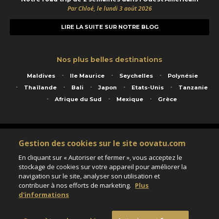
Par Chloé, le lundi 3 août 2026
LIRE LA SUITE SUR NOTRE BLOG
Nos plus belles destinations
Maldives
Ile Maurice
Seychelles
Polynésie
Thaïlande
Bali
Japon
Etats-Unis
Tanzanie
Afrique du Sud
Mexique
Grèce
Service animé par Nautil Voyages - 22 rue Georges Picquart 75017 Paris - S.A.S
Gestion des cookies sur le site oovatu.com
au capital de 155 696 euros - RCS Paris B 423 671 973 - Code APE 7911Z
Matricule Atout France IM075100020 - Garantie financière Groupama - Agrément IATA
En cliquant sur « Autoriser et fermer », vous acceptez le
n°20-2 4177 1
stockage de cookies sur votre appareil pour améliorer la
Assurance responsabilité civile et professionnelle HISCOX RCP0081066
navigation sur le site, analyser son utilisation et
contribuer à nos efforts de marketing.
Plus
d'informations