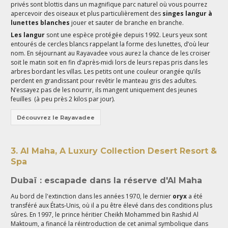
privés sont blottis dans un magnifique parc naturel où vous pourrez
apercevoir des oiseaux et plus particulièrement des
singes langur à
lunettes blanches
jouer et sauter de branche en branche.
Les langur
sont une espèce protégée depuis 1992. Leurs yeux sont
entourés de cercles blancs rappelant la forme des lunettes, d’où leur
nom. En séjournant au Rayavadee vous aurez la chance de les croiser
soit le matin soit en fin d’après-midi lors de leurs repas pris dans les
arbres bordant les villas. Les petits ont une couleur orangée qu’ils
perdent en grandissant pour revêtir le manteau gris des adultes.
N’essayez pas de les nourrir, ils mangent uniquement des jeunes
feuilles (à peu près 2 kilos par jour).
Découvrez le Rayavadee
3. Al Maha, A Luxury Collection Desert Resort &
Spa
Dubaï : escapade dans la réserve d'Al Maha
Au bord de l'extinction dans les années 1970, le dernier
oryx
a été
transféré aux États-Unis, où il a pu être élevé dans des conditions plus
sûres. En 1997, le prince héritier Cheikh Mohammed bin Rashid Al
Maktoum, a financé la réintroduction de cet animal symbolique dans