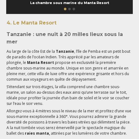
La chambre sous marine du Manta Resort
4. Le Manta Resort
Tanzanie : une nuit à 20 milles lieux sous la
mer
Au large de la côte Est de la
Tanzanie
, l’île de Pemba est un petit bout
de paradis de l’océan Indien. Très apprécié par les amateurs de
plongée, le
Manta Resort
propose en exclusivité la première
chambre sous-marine au monde. Unique en son genre et amarrée en
pleine mer, cette villa de luxe offre une expérience grisante et hors du
commun aux voyageurs en quête de dépaysement.
S’étendant sur trois étages, la villa comprend une chambre sous-
marine, un salon au-dessus des eaux ainsi qu’une terrasse sur le toit,
idéale pour profiter la journée d’un bain de soleil et le voir se coucher
sur l’eau le soir venu.
Allongez-vous à 4 mètres sous le niveau de la mer et profitez d’une vue
sous-marine exceptionnelle à 360°. Vous pourrez admirer la grande
diversité de poissons à travers les baies vitrées qui délimitent la pièce.
A la nuit tombée vous serez émerveillé par le spectacle magique du
ballet des
raies manta,
attirées par les lumières de votre chambre.