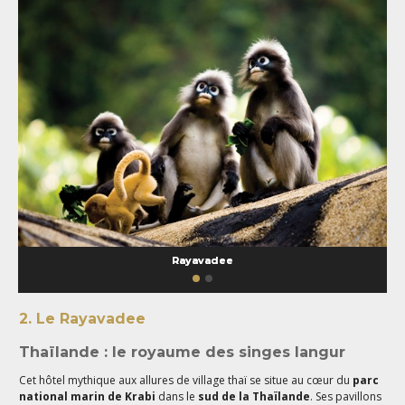
Rayavadee
2. Le Rayavadee
Thaïlande : le royaume des singes langur
Cet hôtel mythique aux allures de village thaï se situe au cœur du
parc
national marin de Krabi
dans le
sud de la Thaïlande
. Ses pavillons