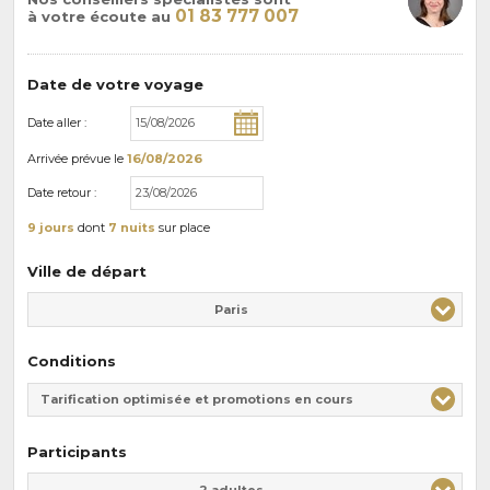
01 83 777 007
à votre écoute au
Date de votre voyage
Date aller :
Arrivée
prévue le
16/08/2026
Date retour :
9 jours
dont
7 nuits
sur place
Ville de départ
Paris
Conditions
Tarification optimisée et promotions en cours
Participants
Adulte(s)
Enfant(s)
2 adultes