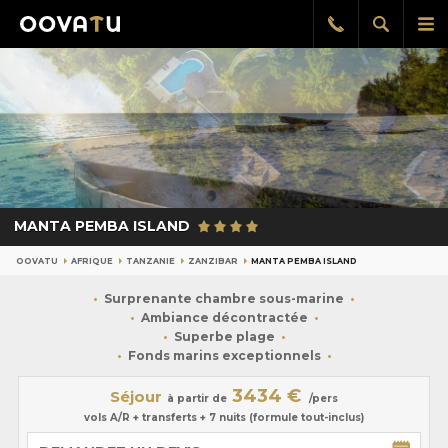
Afficher
Aff
Rappel
gratuit
la
le
recherch
me
pri
MANTA PEMBA ISLAND
OOVATU
AFRIQUE
TANZANIE
ZANZIBAR
MANTA PEMBA ISLAND
Surprenante chambre sous-marine
Ambiance décontractée
Superbe plage
Fonds marins exceptionnels
3434 €
Séjour
à partir de
/pers
vols A/R + transferts + 7 nuits (formule tout-inclus)