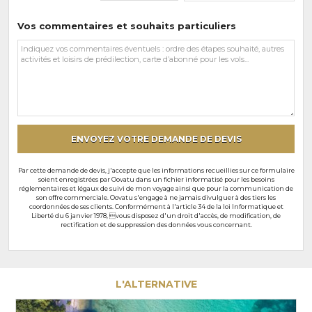
Vos commentaires et souhaits particuliers
Vos
commentaires
et
souhaits
particuliers
ENVOYEZ VOTRE DEMANDE DE DEVIS
Par cette demande de devis, j'accepte que les informations recueillies sur ce formulaire
soient enregistrées par Oovatu dans un fichier informatisé pour les besoins
réglementaires et légaux de suivi de mon voyage ainsi que pour la communication de
son offre commerciale. Oovatu s'engage à ne jamais divulguer à des tiers les
coordonnées de ses clients. Conformément à l'article 34 de la loi Informatique et
Liberté du 6 janvier 1978, vous disposez d'un droit d'accès, de modification, de
rectification et de suppression des données vous concernant.
L'ALTERNATIVE