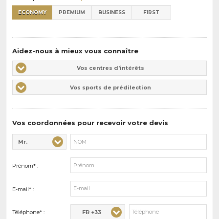
ECONOMY
PREMIUM
BUSINESS
FIRST
Aidez-nous à mieux vous connaître
Vos
Vos centres d'intérêts
centres
Vos
Vos sports de prédilection
d'intérêts
sports
de
prédilections
Vos coordonnées pour recevoir votre devis
Mr.
Civilité* :
Nom* :
Prénom* :
E-mail* :
FR +33
Téléphone* :