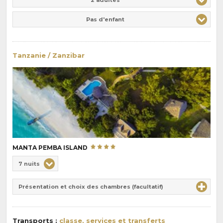
Pas d'enfant
Tanzanie / Zanzibar
MANTA PEMBA ISLAND
Choix
7 nuits
de
Durée
la
Présentation et choix des chambres (facultatif)
:
pension
:
Transports :
classe, services et transferts