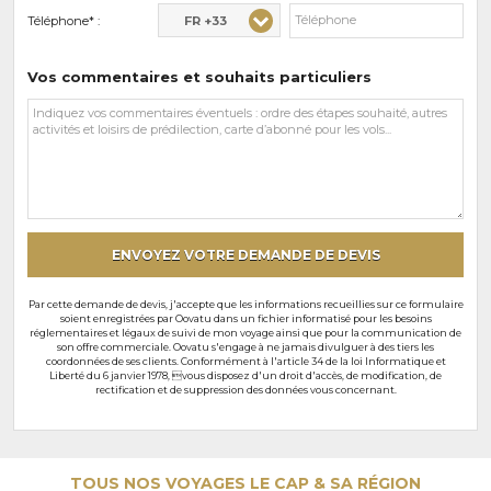
FR +33
Téléphone* :
Vos commentaires et souhaits particuliers
Vos
commentaires
et
souhaits
particuliers
ENVOYEZ VOTRE DEMANDE DE DEVIS
Par cette demande de devis, j'accepte que les informations recueillies sur ce formulaire
soient enregistrées par Oovatu dans un fichier informatisé pour les besoins
réglementaires et légaux de suivi de mon voyage ainsi que pour la communication de
son offre commerciale. Oovatu s'engage à ne jamais divulguer à des tiers les
coordonnées de ses clients. Conformément à l'article 34 de la loi Informatique et
Liberté du 6 janvier 1978, vous disposez d'un droit d'accès, de modification, de
rectification et de suppression des données vous concernant.
TOUS NOS VOYAGES LE CAP & SA RÉGION