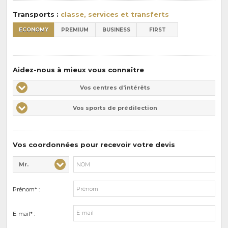
:
Transports :
classe, services et transferts
ECONOMY
PREMIUM
BUSINESS
FIRST
Aidez-nous à mieux vous connaître
Vos
Vos centres d'intérêts
centres
Vos
Vos sports de prédilection
d'intérêts
sports
de
prédilections
Vos coordonnées pour recevoir votre devis
Mr.
Civilité* :
Nom* :
Prénom* :
E-mail* :