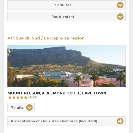
Adulte(s)
Enfant(s)
2 adultes
Pas d'enfant
Afrique du Sud / Le Cap & sa région
MOUNT NELSON, A BELMOND HOTEL, CAPE TOWN
Choix
7 nuits
de
Durée
la
Présentation et choix des chambres (facultatif)
:
pension