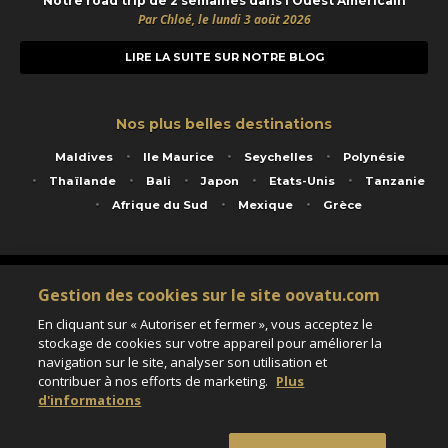
Notre road trip de 2 semaines dans l’Ouest Américain
Par Chloé, le lundi 3 août 2026
LIRE LA SUITE SUR NOTRE BLOG
Nos plus belles destinations
Maldives
Ile Maurice
Seychelles
Polynésie
Thaïlande
Bali
Japon
Etats-Unis
Tanzanie
Afrique du Sud
Mexique
Grèce
Service animé par Nautil Voyages - 22 rue Georges Picquart 75017 Paris - S.A.S
Gestion des cookies sur le site oovatu.com
au capital de 155 696 euros - RCS Paris B 423 671 973 - Code APE 7911Z
Matricule Atout France IM075100020 - Garantie financière Groupama - Agrément IATA
En cliquant sur « Autoriser et fermer », vous acceptez le
n°20-2 4177 1
stockage de cookies sur votre appareil pour améliorer la
Assurance responsabilité civile et professionnelle HISCOX RCP0081066
navigation sur le site, analyser son utilisation et
contribuer à nos efforts de marketing.
Plus
d'informations