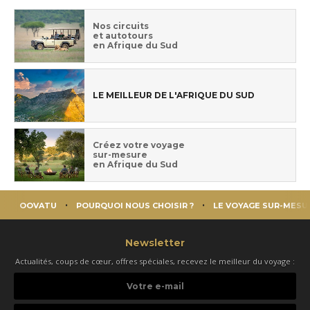
Nos circuits
et autotours
en Afrique du Sud
LE MEILLEUR DE L'AFRIQUE DU SUD
Créez votre voyage
sur-mesure
en Afrique du Sud
OOVATU
POURQUOI NOUS CHOISIR ?
LE VOYAGE SUR-MESU
Newsletter
Actualités, coups de cœur, offres spéciales, recevez le meilleur du voyage :
Votre
e-