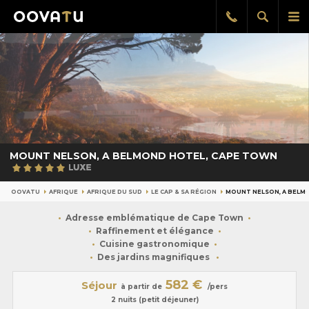
Afficher
Aff
Rappel
gratuit
la
le
recherch
me
pri
MOUNT NELSON, A BELMOND HOTEL, CAPE TOWN
OOVATU
AFRIQUE
AFRIQUE DU SUD
LE CAP & SA RÉGION
MOUNT NELSON, A BELM
Adresse emblématique de Cape Town
Raffinement et élégance
Cuisine gastronomique
Des jardins magnifiques
582 €
Séjour
à partir de
/pers
2 nuits (petit déjeuner)