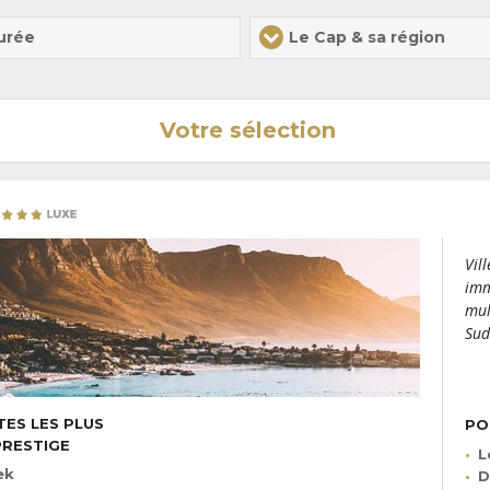
urée
Le Cap & sa région
Votre sélection
Vil
imm
mul
Sud
TES LES PLUS
PO
PRESTIGE
L
ek
D