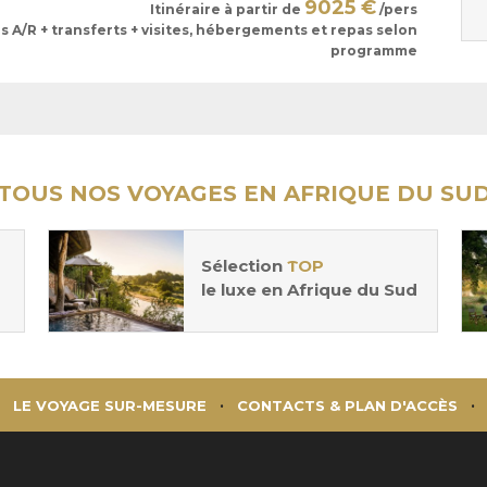
9025 €
Itinéraire à partir de
/pers
ls A/R + transferts + visites, hébergements et repas selon
programme
TOUS NOS VOYAGES EN AFRIQUE DU SU
Sélection
TOP
le luxe en Afrique du Sud
LE VOYAGE SUR-MESURE
CONTACTS & PLAN D'ACCÈS