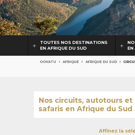
TOUTES NOS DESTINATIONS
NO
EN AFRIQUE DU SUD
EN
OOVATU
AFRIQUE
AFRIQUE DU SUD
CIRCU
Nos circuits, autotours et
safaris en Afrique du Sud
Affinez la sé