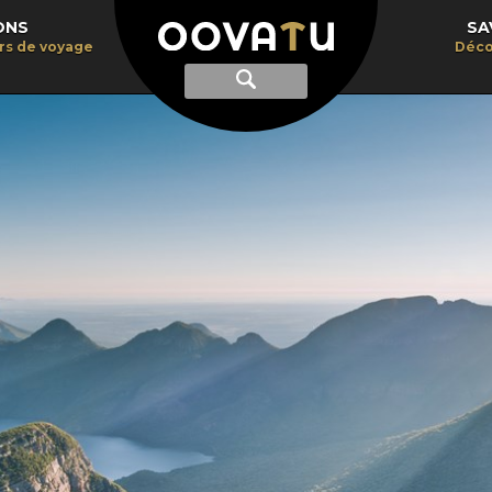
ONS
SA
irs de voyage
Déco
Afficher
Recherche
la
recherche