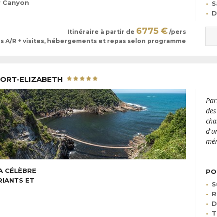
r Canyon
S
D
6775 €
Itinéraire à partir de
/pers
ls A/R + visites, hébergements et repas selon programme
PORT-ELIZABETH
Par
des
cha
d'u
mém
A CÉLÈBRE
PO
RIANTS ET
S
R
D
T