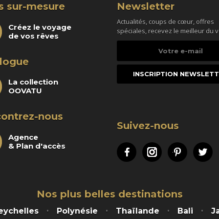
s sur-mesure
Newsletter
Actualités, coups de cœur, offres
Créez le voyage
spéciales, recevez le meilleur du 
de vos rêves
Votre
e-
logue
mail
La collection
OOVATU
ontrez-nous
Suivez-nous
Agence
& Plan d'accès
Facebook
Instagram
Pinteres
Tw
Nos plus belles destinations
eychelles
Polynésie
Thaïlande
Bali
J