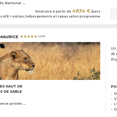
 (réserve privée de Kariega)
4834 €
Itinéraire à partir de
/pers
ls A/R + visites, hébergements et repas selon programme
 MAURICE
Un 
de 
Kru
ES HAUT DE
PO
ES DE SABLE
D
V
rivée de Sabi Sabi)
L
D