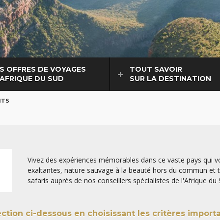
S OFFRES DE VOYAGES
TOUT SAVOIR
 AFRIQUE DU SUD
SUR LA DESTINATION
ITS
Vivez des expériences mémorables dans ce vaste pays qui vo
exaltantes, nature sauvage à la beauté hors du commun et tt
safaris auprès de nos conseillers spécialistes de l'Afrique du 
Pour explorer davantage le continent, consultez
tous nos ci
guider par nos itinéraires privés.
lection ci-dessous
en choisissant les critères import