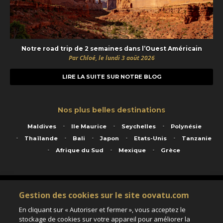
Notre road trip de 2 semaines dans l’Ouest Américain
Par Chloé, le lundi 3 août 2026
LIRE LA SUITE SUR NOTRE BLOG
Nos plus belles destinations
Maldives
Ile Maurice
Seychelles
Polynésie
Thaïlande
Bali
Japon
Etats-Unis
Tanzanie
Afrique du Sud
Mexique
Grèce
Service animé par Nautil Voyages - 22 rue Georges Picquart 75017 Paris - S.A.S
Gestion des cookies sur le site oovatu.com
au capital de 155 696 euros - RCS Paris B 423 671 973 - Code APE 7911Z
Matricule Atout France IM075100020 - Garantie financière Groupama - Agrément IATA
En cliquant sur « Autoriser et fermer », vous acceptez le
n°20-2 4177 1
stockage de cookies sur votre appareil pour améliorer la
Assurance responsabilité civile et professionnelle HISCOX RCP0081066