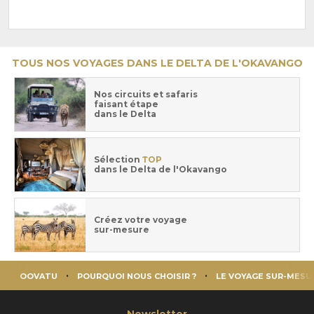
TOUS NOS VOYAGES DANS LE DELTA DE L'OKAVANGO
Nos circuits et safaris
faisant étape
dans le Delta
Sélection
TOP
dans le Delta de l'Okavango
Créez votre voyage
sur-mesure
OOVATU
POURQUOI NOUS CHOISIR ?
LE VOYAGE SUR-MESU