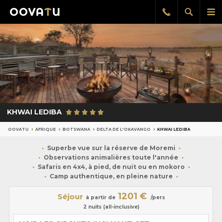
Afficher
Aff
Rappel
gratuit
la
le
recherch
me
pri
KHWAI LEDIBA
OOVATU
AFRIQUE
BOTSWANA
DELTA DE L'OKAVANGO
KHWAI LEDIBA
Superbe vue sur la réserve de Moremi
Observations animalières toute l'année
Safaris en 4x4, à pied, de nuit ou en mokoro
Camp authentique, en pleine nature
1201 €
Séjour
à partir de
/pers
2 nuits (all-inclusive)