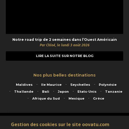
Notre road trip de 2 semaines dans l’Ouest Américain
Par Chloé, le lundi 3 août 2026
LIRE LA SUITE SUR NOTRE BLOG
Nos plus belles destinations
Maldives
Ile Maurice
Seychelles
Polynésie
Thaïlande
Bali
Japon
Etats-Unis
Tanzanie
Afrique du Sud
Mexique
Grèce
Service animé par Nautil Voyages - 22 rue Georges Picquart 75017 Paris - S.A.S
Gestion des cookies sur le site oovatu.com
au capital de 155 696 euros - RCS Paris B 423 671 973 - Code APE 7911Z