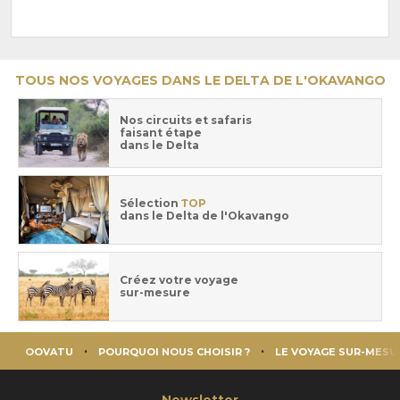
TOUS NOS VOYAGES DANS LE DELTA DE L'OKAVANGO
Nos circuits et safaris
faisant étape
dans le Delta
Sélection
TOP
dans le Delta de l'Okavango
Créez votre voyage
sur-mesure
OOVATU
POURQUOI NOUS CHOISIR ?
LE VOYAGE SUR-MESU