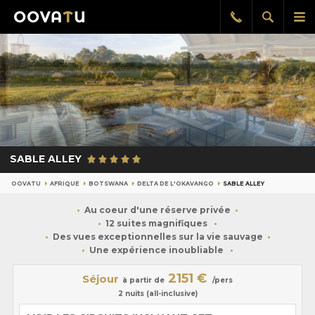
Afficher
Aff
Rappel
gratuit
la
le
recherch
me
pri
SABLE ALLEY
OOVATU
AFRIQUE
BOTSWANA
DELTA DE L'OKAVANGO
SABLE ALLEY
Au coeur d'une réserve privée
12 suites magnifiques
Des vues exceptionnelles sur la vie sauvage
Une expérience inoubliable
2151 €
Séjour
à partir de
/pers
2 nuits (all-inclusive)