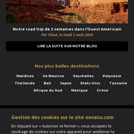
Notre road trip de 2 semaines dans l’Ouest Américain
Par Chloé, le lundi 3 août 2026
LIRE LA SUITE SUR NOTRE BLOG
Nos plus belles destinations
Maldives
Ile Maurice
Seychelles
Polynésie
Thaïlande
Bali
Japon
Etats-Unis
Tanzanie
Afrique du Sud
Mexique
Grèce
Service animé par Nautil Voyages - 22 rue Georges Picquart 75017 Paris - S.A.S
Gestion des cookies sur le site oovatu.com
au capital de 155 696 euros - RCS Paris B 423 671 973 - Code APE 7911Z
Matricule Atout France IM075100020 - Garantie financière Groupama - Agrément IATA
En cliquant sur « Autoriser et fermer », vous acceptez le
n°20-2 4177 1
stockage de cookies sur votre appareil pour améliorer la
Assurance responsabilité civile et professionnelle HISCOX RCP0081066