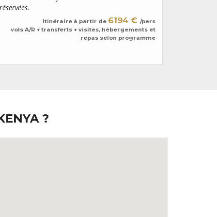
 Laissez-vous porter par vos émotions et
réservées.
masaï et sa
vec émerveillement.
des sublime
6194 €
Itinéraire à partir de
/pers
vols A/R + transferts + visites, hébergements et
repas selon programme
KENYA ?