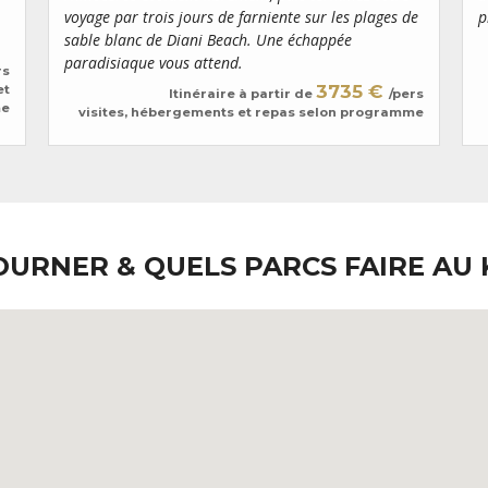
préservé du tourisme de masse.
voyage par trois jours de farniente sur les plages de
p
immortalisez chaque couleur a
sable blanc de Diani Beach. Une échappée
paradisiaque vous attend.
rs
3735 €
et
Itinéraire à partir de
/pers
me
visites, hébergements et repas selon programme
OURNER & QUELS PARCS FAIRE AU 