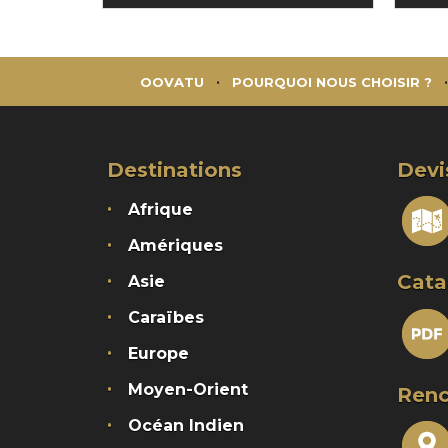
OOVATU
POURQUOI NOUS CHOISIR ?
Destinations
Devi
Afrique
Amériques
Cata
Asie
Caraïbes
Europe
Moyen-Orient
Renc
Océan Indien