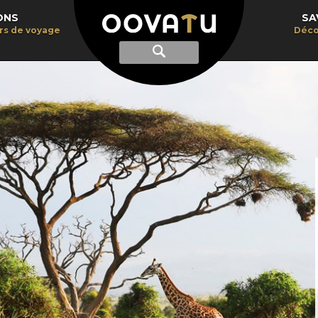
ONS
SA
irs de voyage
Déco
Afficher
Recherche
la
recherche