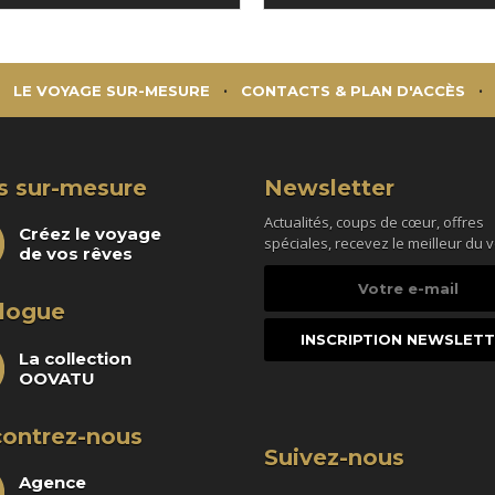
LE VOYAGE SUR-MESURE
CONTACTS & PLAN D'ACCÈS
s sur-mesure
Newsletter
Actualités, coups de cœur, offres
Créez le voyage
spéciales, recevez le meilleur du 
de vos rêves
Votre
e-
logue
mail
La collection
OOVATU
ontrez-nous
Suivez-nous
Agence