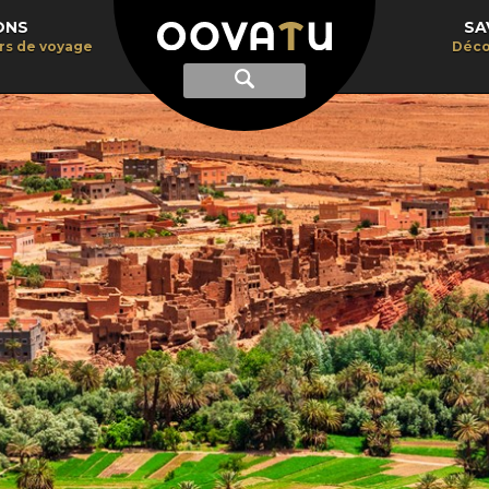
ONS
SA
irs de voyage
Déco
Afficher
Recherche
la
recherche