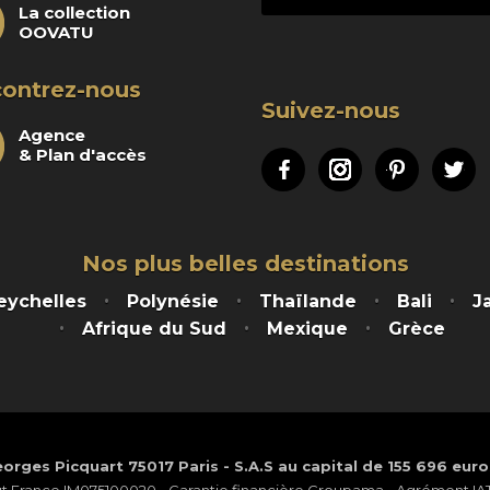
La collection
OOVATU
ontrez-nous
Suivez-nous
Agence
& Plan d'accès
Facebook
Instagram
Pinteres
Tw
Nos plus belles destinations
eychelles
Polynésie
Thaïlande
Bali
J
Afrique du Sud
Mexique
Grèce
orges Picquart 75017 Paris - S.A.S au capital de 155 696 eur