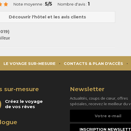
5/5
1
Note moyenne :
Nombre d'avis :
Découvrir l'hôtel et les avis clients
2019)
illeux
LE VOYAGE SUR-MESURE
CONTACTS & PLAN D'ACCÈS
s sur-mesure
Newsletter
Actualités, coups de cœur, offres
Créez le voyage
spéciales, recevez le meilleur du 
de vos rêves
Votre
e-
logue
mail