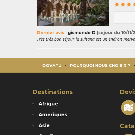
Dernier avis :
gismonde D
(séjour du 10/11/
Très très bon séjour la sultana est un endroit merve
OOVATU
POURQUOI NOUS CHOISIR ?
Destinations
Devi
Afrique
Amériques
Cata
Asie