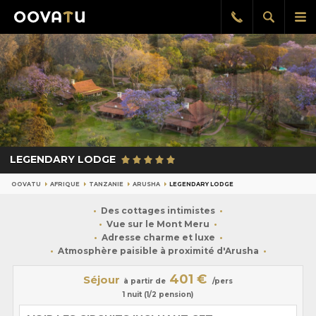
Afficher
Aff
Rappel
gratuit
la
le
recherch
me
pri
LEGENDARY LODGE
OOVATU
AFRIQUE
TANZANIE
ARUSHA
LEGENDARY LODGE
Des cottages intimistes
Vue sur le Mont Meru
Adresse charme et luxe
Atmosphère paisible à proximité d'Arusha
401 €
Séjour
à partir de
/pers
1 nuit (1/2 pension)