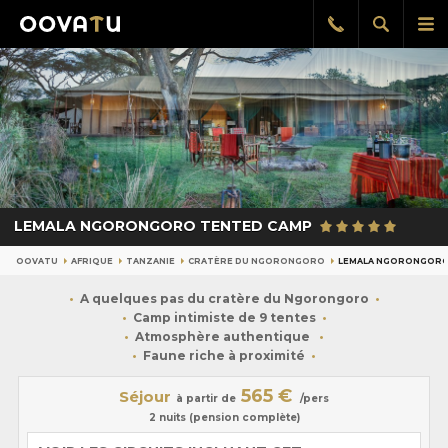
Afficher
Aff
Rappel
gratuit
la
le
recherch
me
pri
LEMALA NGORONGORO TENTED CAMP
OOVATU
AFRIQUE
TANZANIE
CRATÈRE DU NGORONGORO
LEMALA NGORONGORO
A quelques pas du cratère du Ngorongoro
Camp intimiste de 9 tentes
Atmosphère authentique
Faune riche à proximité
565 €
Séjour
à partir de
/pers
2 nuits (pension complète)