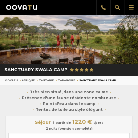
Afficher
Aff
Rappel
gratuit
la
le
recherch
me
pri
SANCTUARY SWALA CAMP
OOVATU
AFRIQUE
TANZANIE
TARANGIRE
SANCTUARY SWALA CAMP
Très bien situé, dans une zone calme
Présence d'une faune résidente nombreuse
Point d'eau dans le camp
Tentes de toile au style élégant
1220 €
Séjour
à partir de
/pers
2 nuits (pension complète)