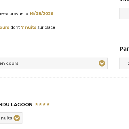
rivée
prévue le
16/08/2026
jours
dont
7 nuits
sur place
Par
Adul
Enfa
 en cours
NDU LAGOON
ix
 nuits
rée