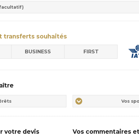
sion
acultatif)
t transferts
souhaités
BUSINESS
FIRST
aître
Vos
érêts
Vos spo
sports
de
prédilections
r votre devis
Vos commentaires et 