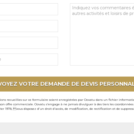
Vos
commentaires
et
souhaits
particuliers
VOYEZ VOTRE DEMANDE DE DEVIS
PERSONNAL
ons recueillies sur ce formulaire soient enregistrées par Oovatu dans un fichier informati
 offre commerciale. Oovatu s'engage à ne jamais divulguer à des tiers les coordonnées de 
ier 1978, vous disposez d'un droit d'accès, de modification, de rectification et de suppre