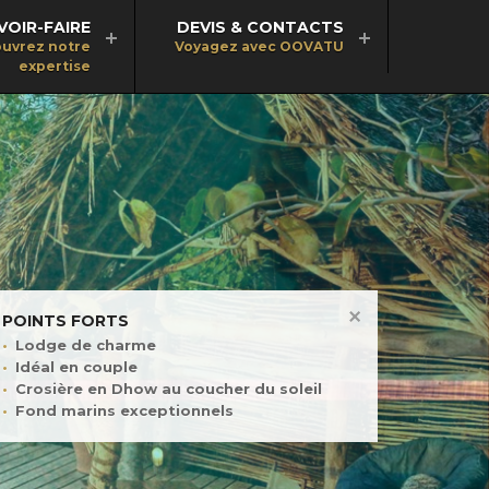
VOIR-FAIRE
DEVIS & CONTACTS
uvrez notre
Voyagez avec OOVATU
expertise
POINTS FORTS
Lodge de charme
Idéal en couple
Crosière en Dhow au coucher du soleil
Fond marins exceptionnels