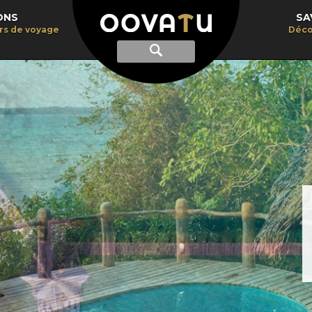
ONS
SA
irs de voyage
Déco
Afficher
Recherche
la
recherche