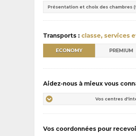
:
pen
Présentation et choix des chambres (f
:
Transports :
classe, services e
ECONOMY
PREMIUM
Aidez-nous à mieux vous conn
Vos
Vos centres d'int
centres
d'intérêts
Vos coordonnées pour recevoi