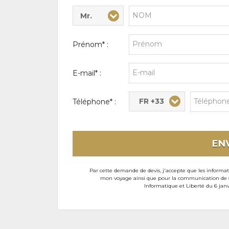
Mr.
Civilité* :
Nom* :
Prénom* :
E-mail* :
FR +33
Téléphone* :
EN
Par cette demande de devis, j'accepte que les informati
mon voyage ainsi que pour la communication de son
Informatique et Liberté du 6 janv