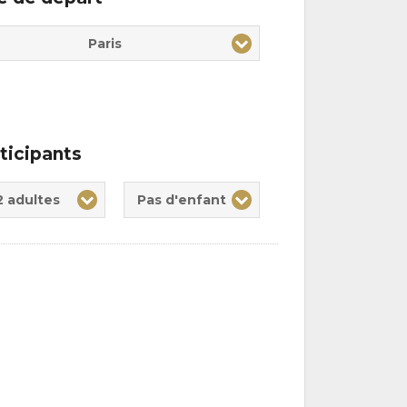
Paris
ticipants
te(s)
nt(s)
2 adultes
Pas d'enfant