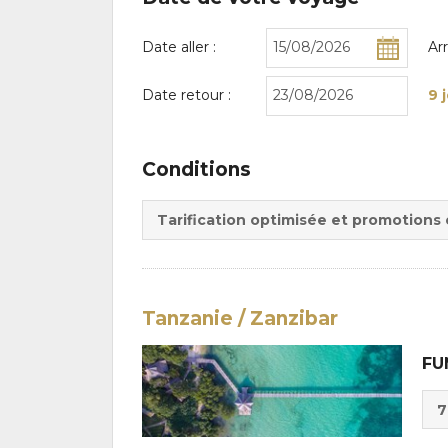
Date aller :
Ar
Date retour :
9 
Conditions
Tarification optimisée et promotions
Tanzanie / Zanzibar
FU
Cho
7
de
Du
la