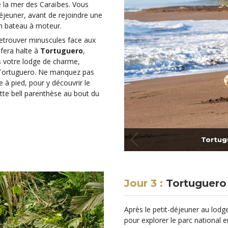
e la mer des Caraïbes. Vous
déjeuner, avant de rejoindre une
 en bateau à moteur.
retrouver minuscules face aux
fera halte à
Tortuguero
,
s votre lodge de charme,
e Tortuguero. Ne manquez pas
 à pied, pour y découvrir le
tte bell parenthèse au bout du
Tortugu
Jour 3 :
Tortuguero
Après le petit-déjeuner au lodg
pour explorer le parc national 