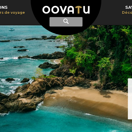
ONS
SA
irs de voyage
Déco
Afficher
Recherche
la
recherche