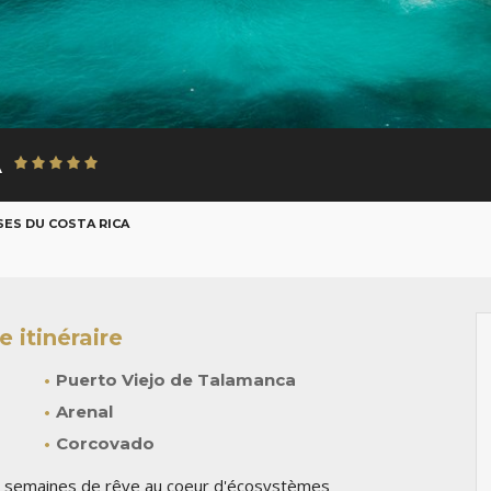
A
SES DU COSTA RICA
 itinéraire
Puerto Viejo de Talamanca
Arenal
Corcovado
ux semaines de rêve au coeur d'écosystèmes