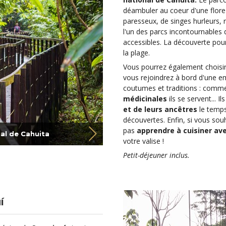
déambuler au coeur d'une flor
paresseux, de singes hurleurs, r
l'un des parcs incontournables d
accessibles. La découverte pour
la plage.
Vous pourrez également choisir
vous rejoindrez à bord d'une em
coutumes et traditions : comment
médicinales
ils se servent... I
et de leurs ancêtres
le temps
découvertes. Enfin, si vous sou
pas
apprendre à cuisiner ave
al de Cahuita
votre valise !
Petit-déjeuner inclus.
í