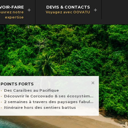
VOIR-FAIRE
DEVIS & CONTACTS
uvrez notre
Voyagez avec OOVATU
expertise
POINTS FORTS
Des Caraïbes au Pacifique
Découvrir le Corcovado & ses écosystèmes
2 semaines à travers des paysages fabuleux
Itinéraire hors des sentiers battus