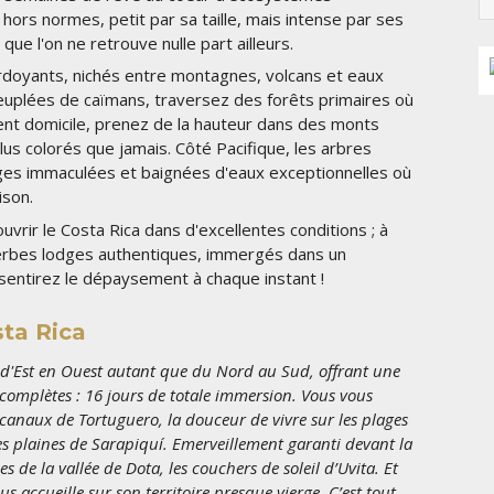
 hors normes, petit par sa taille, mais intense par ses
ue l'on ne retrouve nulle part ailleurs.
doyants, nichés entre montagnes, volcans et eaux
uplées de caïmans, traversez des forêts primaires où
vent domicile, prenez de la hauteur dans des monts
s colorés que jamais. Côté Pacifique, les arbres
es immaculées et baignées d'eaux exceptionnelles où
aison.
uvrir le Costa Rica dans d'excellentes conditions ; à
erbes lodges authentiques, immergés dans un
sentirez le dépaysement à chaque instant !
sta Rica
d'Est en Ouest autant que du Nord au Sud, offrant une
 complètes : 16 jours de totale immersion. Vous vous
canaux de Tortuguero, la douceur de vivre sur les plages
es plaines de Sarapiquí. Emerveillement garanti devant la
 de la vallée de Dota, les couchers de soleil d’Uvita. Et
 accueille sur son territoire presque vierge. C’est tout