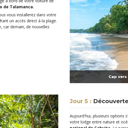
ge à bord de votre voiture de
jo de Talamanca.
ous vous installerez dans votre
rant un accès direct à la plage.
, car demain, de nouvelles
Cap vers
Jour 5 :
Découverte
Aujourd'hui, plusieurs options s
votre lodge entre nature et océ
national de Cahuita.
Le parc