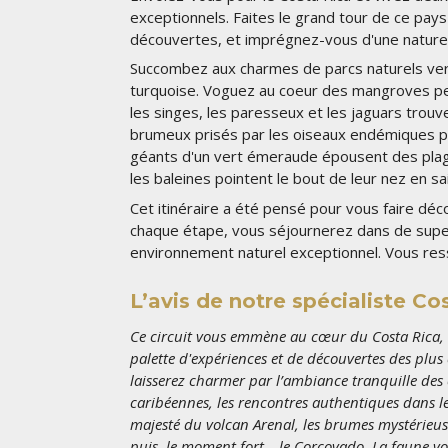
exceptionnels. Faites le grand tour de ce pays
découvertes, et imprégnez-vous d'une nature q
Succombez aux charmes de parcs naturels ver
turquoise. Voguez au coeur des mangroves pe
les singes, les paresseux et les jaguars trou
brumeux prisés par les oiseaux endémiques plu
géants d'un vert émeraude épousent des plag
les baleines pointent le bout de leur nez en s
Cet itinéraire a été pensé pour vous faire déco
chaque étape, vous séjournerez dans de sup
environnement naturel exceptionnel. Vous res
L’avis de notre spécialiste Co
Ce circuit vous emmène au cœur du Costa Rica, 
palette d'expériences et de découvertes des plus
laisserez charmer par l’ambiance tranquille des 
caribéennes, les rencontres authentiques dans l
majesté du volcan Arenal, les brumes mystérieuses
puis, le moment fort… le Corcovado. La faune vous