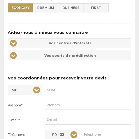
ECONOMY
PREMIUM
BUSINESS
FIRST
Aidez-nous à mieux vous connaître
Vos
Vos centres d'intérêts
centres
Vos
Vos sports de prédilection
d'intérêts
sports
de
prédilections
Vos coordonnées pour recevoir votre devis
Mr.
Civilité* :
Nom* :
Prénom* :
E-mail* :
FR +33
Téléphone* :