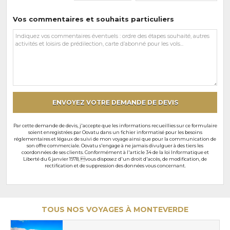
Vos commentaires et souhaits particuliers
Vos
commentaires
et
souhaits
particuliers
ENVOYEZ VOTRE DEMANDE DE DEVIS
Par cette demande de devis, j'accepte que les informations recueillies sur ce formulaire
soient enregistrées par Oovatu dans un fichier informatisé pour les besoins
réglementaires et légaux de suivi de mon voyage ainsi que pour la communication de
son offre commerciale. Oovatu s'engage à ne jamais divulguer à des tiers les
coordonnées de ses clients. Conformément à l'article 34 de la loi Informatique et
Liberté du 6 janvier 1978, vous disposez d'un droit d'accès, de modification, de
rectification et de suppression des données vous concernant.
TOUS NOS VOYAGES À MONTEVERDE