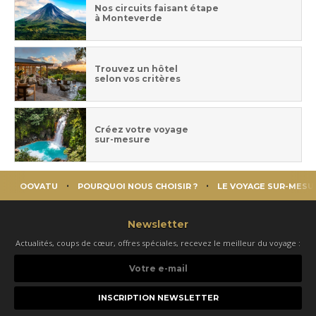
Nos circuits faisant étape
à Monteverde
Trouvez un hôtel
selon vos critères
Créez votre voyage
sur-mesure
OOVATU
POURQUOI NOUS CHOISIR ?
LE VOYAGE SUR-MESU
Newsletter
Actualités, coups de cœur, offres spéciales, recevez le meilleur du voyage :
Votre
e-
mail