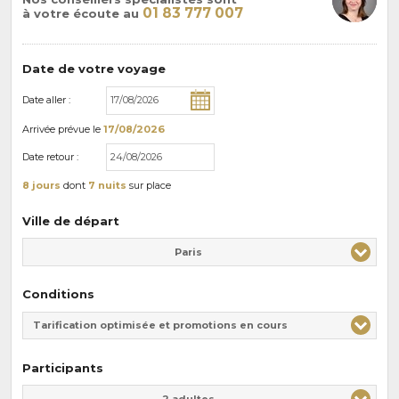
01 83 777 007
à votre écoute au
Date de votre voyage
Date aller :
Arrivée
prévue le
17/08/2026
Date retour :
8 jours
dont
7 nuits
sur place
Ville de départ
Paris
Conditions
Tarification optimisée et promotions en cours
Participants
Adulte(s)
Enfant(s)
2 adultes