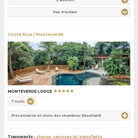
Pas d'enfant
Costa Rica / Monteverde
MONTEVERDE LODGE
Choix
7 nuits
de
Durée
la
Présentation et choix des chambres (facultatif)
:
pension
:
Transports :
classe, services et transferts