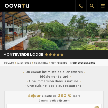
Afficher
Aff
Rappel
gratuit
la
le
recherch
me
pri
MONTEVERDE LODGE
OOVATU
AMÉRIQUES
COSTA RICA
MONTEVERDE
MONTEVERDE LODGE
Un cocon intimiste de 31 chambres
Idéalement situé
Une immersion dans la nature
Une cuisine locale au restaurant
290 €
Séjour
à partir de
/pers
2 nuits (petit déjeuner)