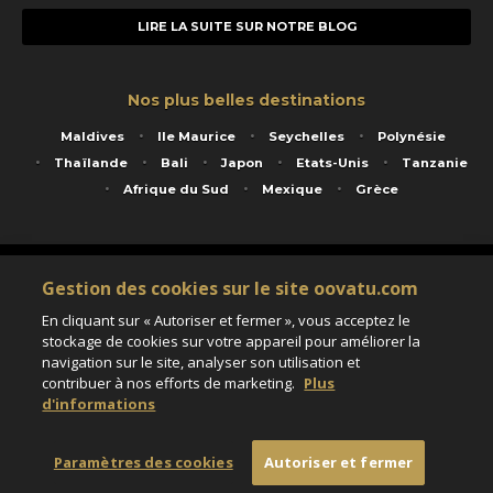
LIRE LA SUITE SUR NOTRE BLOG
Nos plus belles destinations
Maldives
Ile Maurice
Seychelles
Polynésie
Thaïlande
Bali
Japon
Etats-Unis
Tanzanie
Afrique du Sud
Mexique
Grèce
Service animé par Nautil Voyages - 22 rue Georges Picquart 75017 Paris - S.A.S
Gestion des cookies sur le site oovatu.com
au capital de 155 696 euros - RCS Paris B 423 671 973 - Code APE 7911Z
Matricule Atout France IM075100020 - Garantie financière Groupama - Agrément IATA
En cliquant sur « Autoriser et fermer », vous acceptez le
n°20-2 4177 1
stockage de cookies sur votre appareil pour améliorer la
Assurance responsabilité civile et professionnelle HISCOX RCP0081066
navigation sur le site, analyser son utilisation et
contribuer à nos efforts de marketing.
Plus
d'informations
Paramètres des cookies
Paramètres des cookies
Autoriser et fermer