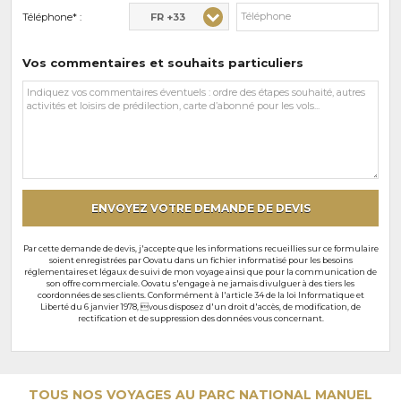
FR +33
Téléphone* :
Vos commentaires et souhaits particuliers
Vos
commentaires
et
souhaits
particuliers
ENVOYEZ VOTRE DEMANDE DE DEVIS
Par cette demande de devis, j'accepte que les informations recueillies sur ce formulaire
soient enregistrées par Oovatu dans un fichier informatisé pour les besoins
réglementaires et légaux de suivi de mon voyage ainsi que pour la communication de
son offre commerciale. Oovatu s'engage à ne jamais divulguer à des tiers les
coordonnées de ses clients. Conformément à l'article 34 de la loi Informatique et
Liberté du 6 janvier 1978, vous disposez d'un droit d'accès, de modification, de
rectification et de suppression des données vous concernant.
TOUS NOS VOYAGES AU PARC NATIONAL MANUEL