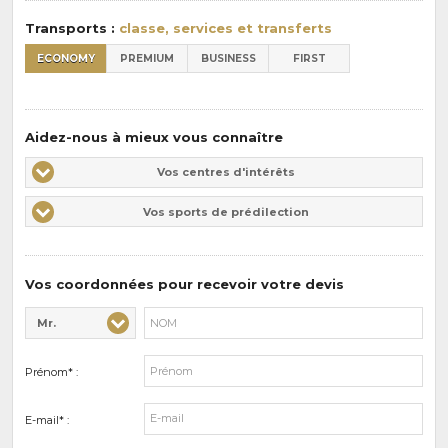
:
Transports :
classe, services et transferts
ECONOMY
PREMIUM
BUSINESS
FIRST
Aidez-nous à mieux vous connaître
Vos
Vos centres d'intérêts
centres
Vos
Vos sports de prédilection
d'intérêts
sports
de
prédilections
Vos coordonnées pour recevoir votre devis
Mr.
Civilité* :
Nom* :
Prénom* :
E-mail* :