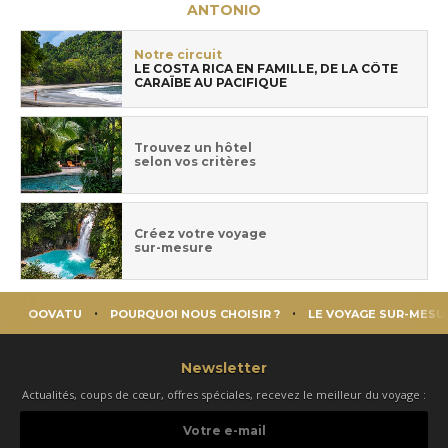
ANTONIO
Notre circuit
LE COSTA RICA EN FAMILLE, DE LA CÔTE
CARAÏBE AU PACIFIQUE
Trouvez un hôtel
selon vos critères
Créez votre voyage
sur-mesure
OOVATU
POURQUOI NOUS CHOISIR ?
LE VOYAGE SUR-MESU
Newsletter
Actualités, coups de cœur, offres spéciales, recevez le meilleur du voyage :
Votre
e-