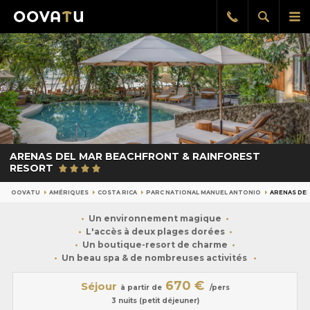
Afficher
Aff
Rappel
gratuit
la
le
recherch
me
pri
ARENAS DEL MAR BEACHFRONT & RAINFOREST
RESORT
OOVATU
AMÉRIQUES
COSTA RICA
PARC NATIONAL MANUEL ANTONIO
ARENAS DE
Un environnement magique
L'accès à deux plages dorées
Un boutique-resort de charme
Un beau spa & de nombreuses activités
670 €
Séjour
à partir de
/pers
3 nuits (petit déjeuner)