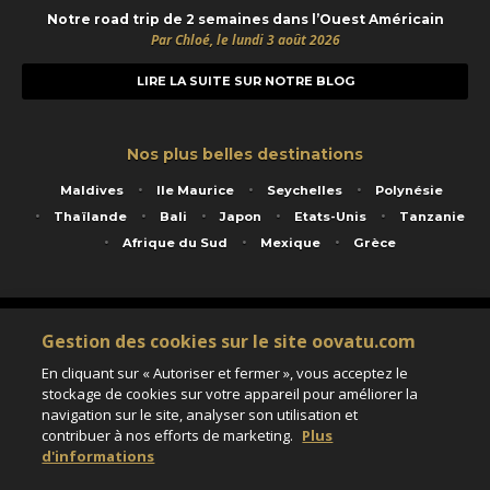
Notre road trip de 2 semaines dans l’Ouest Américain
Par Chloé, le lundi 3 août 2026
LIRE LA SUITE SUR NOTRE BLOG
Nos plus belles destinations
Maldives
Ile Maurice
Seychelles
Polynésie
Thaïlande
Bali
Japon
Etats-Unis
Tanzanie
Afrique du Sud
Mexique
Grèce
Service animé par Nautil Voyages - 22 rue Georges Picquart 75017 Paris - S.A.S
Gestion des cookies sur le site oovatu.com
au capital de 155 696 euros - RCS Paris B 423 671 973 - Code APE 7911Z
Matricule Atout France IM075100020 - Garantie financière Groupama - Agrément IATA
En cliquant sur « Autoriser et fermer », vous acceptez le
n°20-2 4177 1
stockage de cookies sur votre appareil pour améliorer la
Assurance responsabilité civile et professionnelle HISCOX RCP0081066
navigation sur le site, analyser son utilisation et
contribuer à nos efforts de marketing.
Plus
d'informations