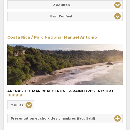
Adulte(s)
Enfant(s)
2 adultes
Pas d'enfant
Costa Rica / Parc National Manuel Antonio
ARENAS DEL MAR BEACHFRONT & RAINFOREST RESORT
Choix
7 nuits
de
Durée
la
Présentation et choix des chambres (facultatif)
:
pension